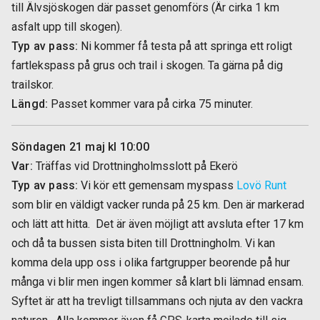
till Älvsjöskogen där passet genomförs (Är cirka 1 km
asfalt upp till skogen).
Typ av pass:
Ni kommer få testa på att springa ett roligt
fartlekspass på grus och trail i skogen. Ta gärna på dig
trailskor.
Längd:
Passet kommer vara på cirka 75 minuter.
Söndagen 21 maj kl 10:00
Var:
Träffas vid Drottningholmsslott på Ekerö
Typ av pass:
Vi kör ett gemensam myspass
Lovö Runt
som blir en väldigt vacker runda på 25 km. Den är markerad
och lätt att hitta. Det är även möjligt att avsluta efter 17 km
och då ta bussen sista biten till Drottningholm. Vi kan
komma dela upp oss i olika fartgrupper beorende på hur
många vi blir men ingen kommer så klart bli lämnad ensam.
Syftet är att ha trevligt tillsammans och njuta av den vackra