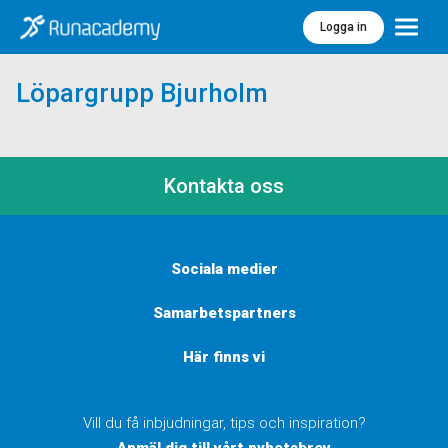
Logga in
Meny
Löpargrupp Bjurholm
Kontakta oss
Sociala medier
Samarbetspartners
Här finns vi
Vill du få inbjudningar, tips och inspiration?