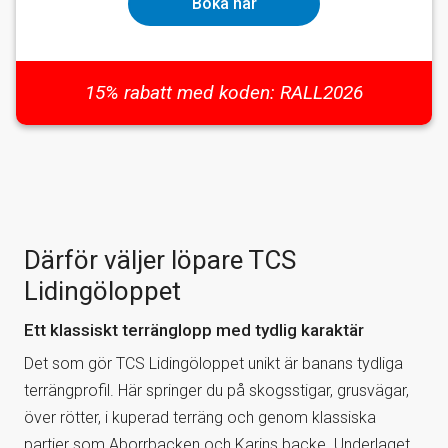
Boka här
15% rabatt med koden: RALL2026
Därför väljer löpare TCS
Lidingöloppet
Ett klassiskt terränglopp med tydlig karaktär
Det som gör TCS Lidingöloppet unikt är banans tydliga
terrängprofil. Här springer du på skogsstigar, grusvägar,
över rötter, i kuperad terräng och genom klassiska
partier som Aborrbacken och Karins backe. Underlaget