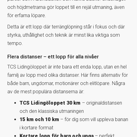
och höjdmetrarna gör loppet till en rejäl utmaning, även
för erfarna löpare.
Detta är ett lopp där terränglöpning står i fokus och där
styrka, uthållighet och teknik är minst lika viktiga som
tempo.
Flera distanser – ett lopp för alla nivåer
TCS Lidingöloppet är inte bara ett enda lopp, utan en hel
familj av lopp med olika distanser. Här finns alternativ för
både barn, ungdomar, motionärer och elitlöpare. Några
av de mest populära distanserna är:
TCS Lidingöloppet 30 km
– originaldistansen
och den klassiska utmaningen
15 km och 10 km
– för dig som vill uppleva banan
i kortare format
Kortare lopp för barn och unga
– perfekt