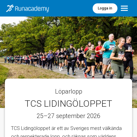
Logga in
Meny
Löparlopp
TCS LIDINGÖLOPPET
25–27 september 2026
TCS Lidingöloppet är ett av Sveriges mest välkända
och respekterade lopp, och räknas som världens