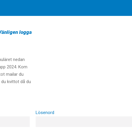
 Vänligen logga
muläret nedan
grupp 2024. Kom
tot mailar du
du kvittot då du
Lösenord