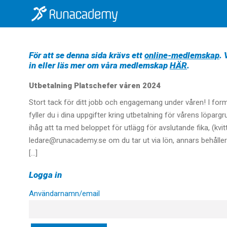
För att se denna sida krävs ett
online-medlemskap
.
in eller läs mer om våra medlemskap
HÄR
.
Utbetalning Platschefer våren 2024
Stort tack för ditt jobb och engagemang under våren! I for
fyller du i dina uppgifter kring utbetalning för vårens löpar
ihåg att ta med beloppet för utlägg för avslutande fika, (kvit
ledare@runacademy.se om du tar ut via lön, annars behåller 
[…]
Logga in
Användarnamn/email