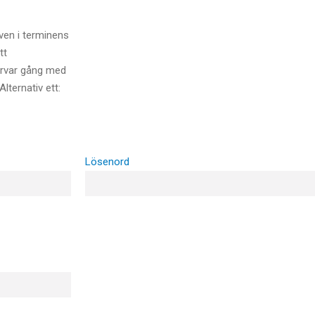
ven i terminens
tt
varvar gång med
lternativ ett:
Lösenord