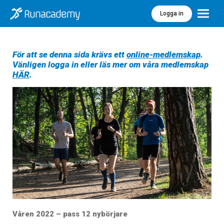
Logga in
Meny
För att se denna sida krävs ett
online-medlemskap
.
Vänligen logga in eller läs mer om våra medlemskap
HÄR
.
Våren 2022 – pass 12 nybörjare