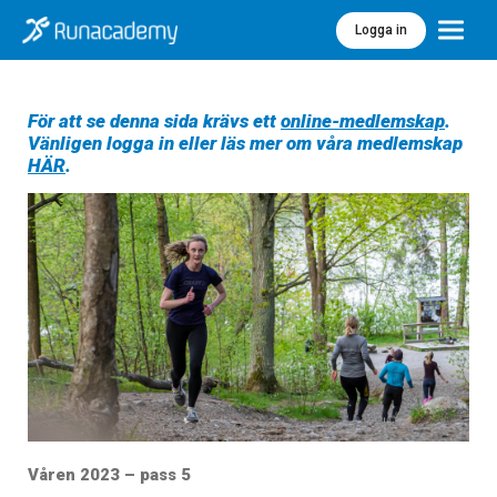
Logga in
Meny
För att se denna sida krävs ett
online-medlemskap
.
Vänligen logga in eller läs mer om våra medlemskap
HÄR
.
Våren 2023 – pass 5