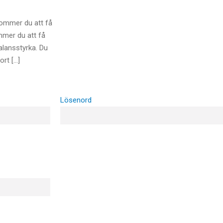
kommer du att få
mmer du att få
alansstyrka. Du
rt […]
Lösenord