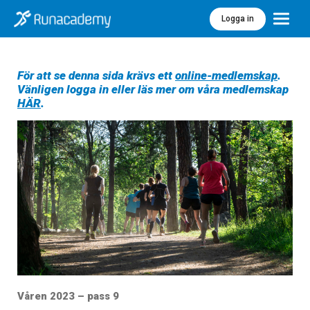
Logga in
Meny
För att se denna sida krävs ett
online-medlemskap
.
Vänligen logga in eller läs mer om våra medlemskap
HÄR
.
Våren 2023 – pass 9