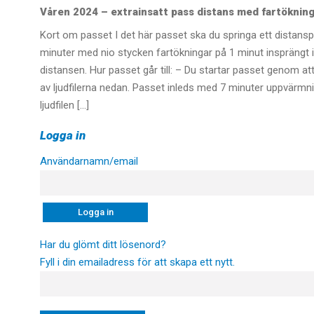
Våren 2024 – extrainsatt pass distans med fartöknin
Kort om passet I det här passet ska du springa ett distans
minuter med nio stycken fartökningar på 1 minut insprängt i
distansen. Hur passet går till: – Du startar passet genom at
av ljudfilerna nedan. Passet inleds med 7 minuter uppvärmnin
ljudfilen […]
Logga in
Användarnamn/email
Har du glömt ditt lösenord?
Fyll i din emailadress för att skapa ett nytt.