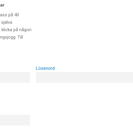
gar
pass på 40
 själva
t klicka på någon
gsjogg. Till
Lösenord