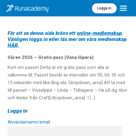
Logga in
Meny
För att se denna sida krävs ett
online-medlemskap
.
Vänligen logga in eller läs mer om våra medlemskap
HÄR
.
Våren 2026 – Gratis pass (Vana löpare)
Kort om passet Detta är ett gratis pass som alla är
välkomna till. Passet består av intervaller om 90, 60, 30 och
15 sekunder med lika lång vila. [dropdown_area] Att ta med
till passet – Visselpipa – Linda – Tidtagarur – Ha på dig skor
och kläder från Craft[/dropdown_area] I […]
Logga in
Användarnamn/email