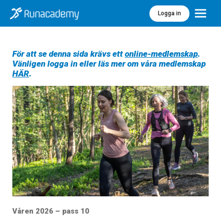
Logga in
Meny
För att se denna sida krävs ett
online-medlemskap
.
Vänligen logga in eller läs mer om våra medlemskap
HÄR
.
Våren 2026 – pass 10