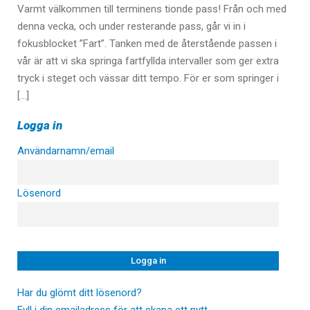
Varmt välkommen till terminens tionde pass! Från och med
denna vecka, och under resterande pass, går vi in i
fokusblocket ”Fart”. Tanken med de återstående passen i
vår är att vi ska springa fartfyllda intervaller som ger extra
tryck i steget och vässar ditt tempo. För er som springer i
[…]
Logga in
Användarnamn/email
Lösenord
Har du glömt ditt lösenord?
Fyll i din emailadress för att skapa ett nytt.