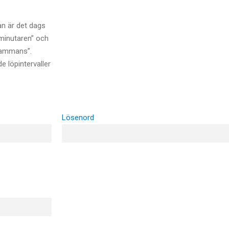
n är det dags
ominutaren” och
lsammans”.
 löpintervaller
Lösenord