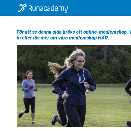
För att se denna sida krävs ett
online-medlemskap
.
in eller läs mer om våra medlemskap
HÄR
.