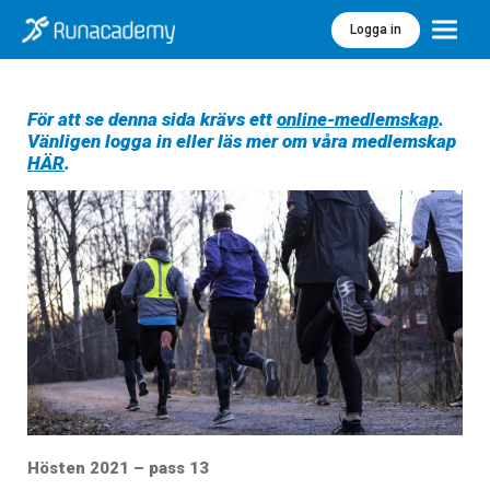
Logga in
Meny
För att se denna sida krävs ett
online-medlemskap
.
Vänligen logga in eller läs mer om våra medlemskap
HÄR
.
Hösten 2021 – pass 13