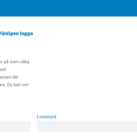
 Vänligen logga
er så som olika
med
assen blir
are. Du kan om
Lösenord