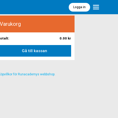
Logga in
Meny
Varukorg
otalt:
0.00
kr
Gå till kassan
Köpvillkor för Runacademys webbshop.