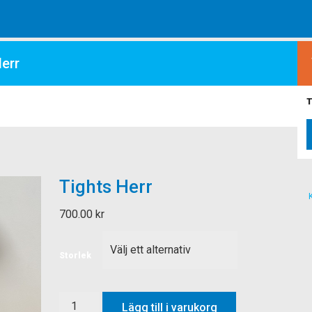
err
T
Tights Herr
700.00
kr
Storlek
Tights
Lägg till i varukorg
Herr