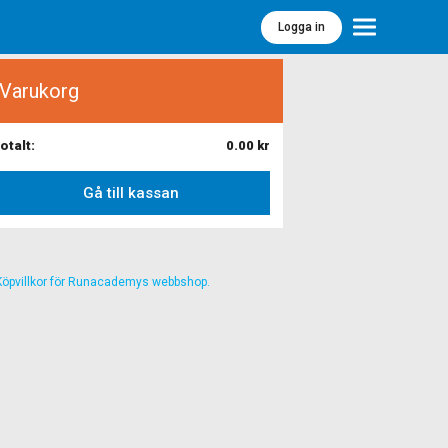
Logga in
Meny
Varukorg
otalt:
0.00
kr
Gå till kassan
Köpvillkor för Runacademys webbshop.