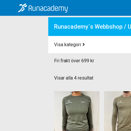
Runacademy´s Webbshop
/ U
Visa kategori
Fri frakt över 699 kr
Sortera
Visar alla 4 resultat
efter
senaste
Den
Den
här
här
produkten
produkten
har
har
flera
flera
varianter.
varianter.
De
De