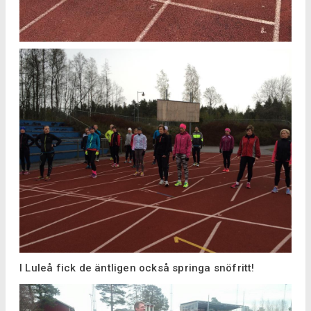
I Luleå fick de äntligen också springa snöfritt!