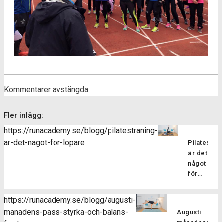
Kommentarer avstängda.
Fler inlägg:
https://runacademy.se/blogg/pilatestraning-
ar-det-nagot-for-lopare
Pilatesträ
är det
något
för
löpare?
Pilatesträ
https://runacademy.se/blogg/augusti-
är en
manadens-pass-styrka-och-balans-
Augusti
träningsf