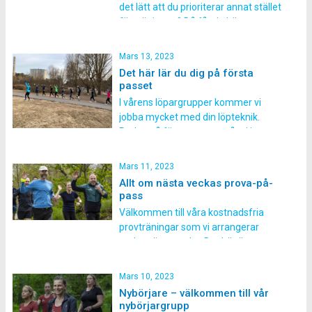
det lätt att du prioriterar annat stället
för träningen? Då får du här
några enkla vardagstips för att du
lättare ska få din träning gjord! Fem
Mars 13, 2023
enkla och smarta tips för att få
Det här lär du dig på första
träningen gjord: 1) Spring med en
passet
kompis Bestäm träningsträff […]
I vårens löpargrupper kommer vi
jobba mycket med din löpteknik.
Redan på första passet går vi igenom
löptekniken från grunden. Sen under
resten av terminen repeterar vi
Mars 11, 2023
tekniken på varje pass vilket gör att
Allt om nästa veckas prova-på-
du kommer märka stor skillnad på din
pass
löpning. Du kommer bland annat få
Välkommen till våra kostnadsfria
lära dig följande i vårens
provträningar som vi arrangerar
löpargrupper: […]
under nästa vecka. Det här är ett
perfekt tillfälle att testa på hur det är
att springa med våra löpargrupper.
Mars 10, 2023
Vårens löpargrupper startar för fullt
Nybörjare – välkommen till vår
veckan efter, v. 12. Hur kommer
nybörjargrupp