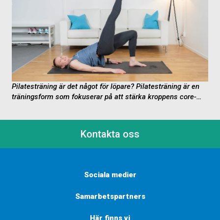
Pilatesträning är det något för löpare?
Pilatesträning är en
träningsform som fokuserar på att stärka kroppens core-
muskulatur, förbättra flexibiliteten, balansen och hållningen
samt öka...
Kontakta oss
Sociala medier
Samarbetspartners
Här finns vi