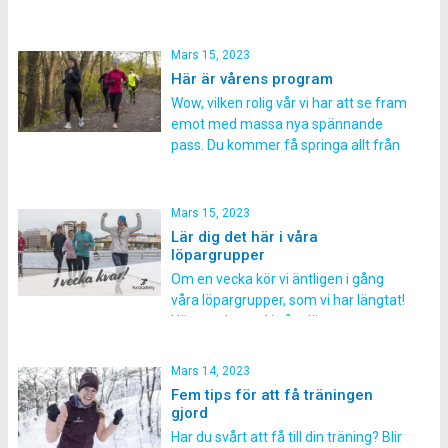
Om du någonsin har tittat på ett
löplopp så kan du se att alla löpare
har väldigt varierande löpteknik. Vissa
Mars 15, 2023
använder armarna jättemycket,
Här är vårens program
medan andra inte använder armarna
Wow, vilken rolig vår vi har att se fram
alls. Vissa tar korta steg, andra […]
emot med massa nya spännande
pass. Du kommer få springa allt från
korta intervaller till längre
tröskelintervaller, skogslöpning och
backlöpning. Dessutom kommer vi ha
Mars 15, 2023
stort fokus på löpteknik! I våra
Lär dig det här i våra
löpargrupper skiljer sig alla pass åt
löpargrupper
och har olika syften som gör […]
Om en vecka kör vi äntligen i gång
våra löpargrupper, som vi har längtat!
Hänger du med i våra löpargrupper
kan du förvänta dig att du får lära dig
detta under våren: 1) Du kommer
Mars 14, 2023
förbättra din löpteknik Med små tips
Fem tips för att få träningen
och justeringar så gör det jättestor
gjord
skillnad. Redan efter […]
Har du svårt att få till din träning? Blir