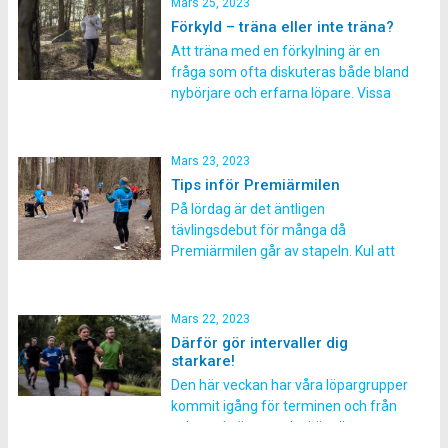
Mars 25, 2023
friidrotten och är olika teknikövningar
Förkyld – träna eller inte träna?
man gör för att förbättra sin
Att träna med en förkylning är en
löpteknik. Övningarna innebär att du
fråga som ofta diskuteras både bland
överdriver löpstegets
nybörjare och erfarna löpare. Vissa
rörelsemönstret vilket ska gå som ett
människor tycker att det är okej att
hjul. […]
fortsätta träna med lättare symtom,
medan andra anser att det är bäst att
Mars 23, 2023
vila och återhämta sig helt och hållet.
Tips inför Premiärmilen
Hur ska man då egentligen […]
På lördag är det äntligen
tävlingsdebut för många då
Premiärmilen går av stapeln. Kul att
se hela 44 löpare tävlandes för
Runacademy i startlistan! Vi kommer
även ha en hejaklack efter 8 km så se
Mars 22, 2023
till att ha på dig din Runacademy tröja
Därför gör intervaller dig
så hejar vi lite extra på dig! […]
starkare!
Den här veckan har våra löpargrupper
kommit igång för terminen och från
och med nästa vecka kör alla