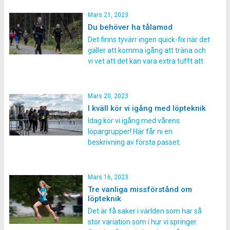
deltagare intervaller. Intervallträning
innebär att man springer en sträcka
Mars 21, 2023
följt av en kortare vila som sedan
Du behöver ha tålamod
upprepas ett antal förutbestämda
Det finns tyvärr ingen quick-fix när det
gånger. Som löpare har du mycket att
gäller att komma igång att träna och
vinna på att springa intervaller och […]
vi vet att det kan vara extra tufft att
komma igång med löpningen när
man aldrig tidigare har sprungit. När
kroppen inte är van med en viss
Mars 20, 2023
rörelse, i detta fall löpningen, är det
I kväll kör vi igång med löpteknik
lätt att […]
Idag kör vi igång med vårens
löpargrupper! Här får ni en
beskrivning av första passet.
Välkommen på terminens första
pass den här veckan. För att
förbereda dig som deltagare
Mars 16, 2023
förklarar vi här vad vi kommer göra
Tre vanliga missförstånd om
på första passet. Välkommen! Vill du
löpteknik
också hänga på men inte anmäld än?
Det är få saker i världen som har så
Lugn […]
stor variation som i hur vi springer.