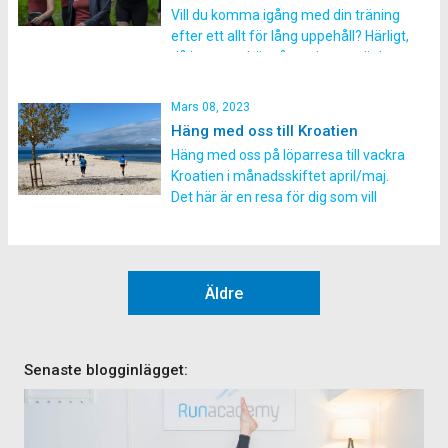
passet att gå till? Vi kommer att
Vill du komma igång med din träning
starta passet med lugn […]
efter ett allt för lång uppehåll? Härligt,
då kommer här några tips att tänka
på när du vill komma igång med
löpningen. I våra löpargrupper som
Mars 08, 2023
startar v. 12 har vi ett särskilt upplägg
Häng med oss till Kroatien
för just dig som är helt nybörjare med
Häng med oss på löparresa till vackra
löpning. […]
Kroatien i månadsskiftet april/maj.
Det här är en resa för dig som vill
uppleva träningspass och härliga
utflykter i en fantastisk natur! Få en
försmak av sommaren med en aktiv
semester kombinerat med sol och
Äldre
bad! På vår resa till Kroatien den 29
[…]
Senaste blogginlägget: