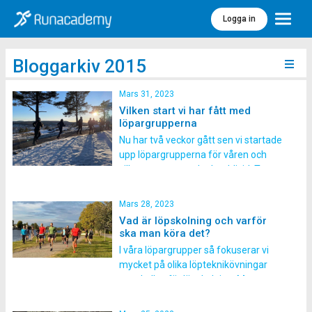
Logga in
Meny
Bloggarkiv 2015
Mars 31, 2023
Vilken start vi har fått med
löpargrupperna
Nu har två veckor gått sen vi startade
upp löpargrupperna för våren och
vilken grym start det har blivit! Trots
att det inte riktigt är vårväder på flera
av våra orter än, så har vi kört alla
Mars 28, 2023
pass som planerat. Vi kör oavsett
Vad är löpskolning och varför
väder och vind och det är så roligt […]
ska man köra det?
I våra löpargrupper så fokuserar vi
mycket på olika löpteknikövningar
som kallas för löpskolning. Men
varför gör vi det egentligen?
Löpskolning har sitt ursprung från