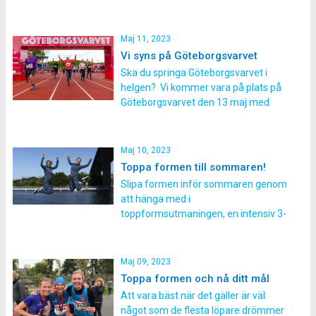
svårt att veta hur olika typ av pass
ska kännas. Med hjälp av att använda
pulsen i din träning kan du lättare
Maj 11, 2023
veta hur fort du ska […]
Vi syns på Göteborgsvarvet
Ska du springa Göteborgsvarvet i
helgen? Vi kommer vara på plats på
Göteborgsvarvet den 13 maj med
både hejarklack ute på banan och tält
på startområdet. Du som springer
kommer möta vår hejarklack på
Maj 10, 2023
etapp 9, mellan kilometer 19–20.
Toppa formen till sommaren!
Hejarklacken kommer ge dig en
Slipa formen inför sommaren genom
massa pepp inför slutspurten på
att hänga med i
loppet […]
toppformsutmaningen, en intensiv 3-
veckors utmaning med extra fokus
på coreträning. Utmaningen pågår
vecka 21–23. Toppformsutmaningen
Maj 09, 2023
passar dig som vill få snabba resultat
Toppa formen och nå ditt mål
i träningen inför sommaren. I
Att vara bäst när det gäller är väl
utmaningen kommer det vara extra
något som de flesta löpare drömmer