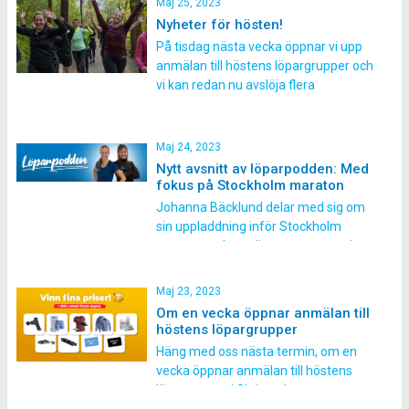
Maj 25, 2023
Pannlamlpa från Silva – Presentkort
Nyheter för hösten!
Gococo strumpor 850 kr –
På tisdag nästa vecka öppnar vi upp
Presentkort Stadium 500 kr. […]
anmälan till höstens löpargrupper och
vi kan redan nu avslöja flera
spännande nyheter i höstens
program. • Du får testa på snabba
intervaller med joggvila på ett sätt
Maj 24, 2023
som vi aldrig gjort tidigare • Du får får
Nytt avsnitt av löparpodden: Med
testa på nya varaianter av
fokus på Stockholm maraton
träningspass […]
Johanna Bäcklund delar med sig om
sin uppladdning inför Stockholm
maraton och ger även en massa tips
inför loppet. Petra Kindlund laddar
även hon inför sina kommande
Maj 23, 2023
traillopp med att öva på något helt
Om en vecka öppnar anmälan till
nytt och springa obanat. Vi ger även
höstens löpargrupper
tips på ett roligt fartlekspass. Du
Häng med oss nästa termin, om en
hittar poddavsnittet där […]
vecka öppnar anmälan till höstens
löpargrupper! Skriv redan nu upp