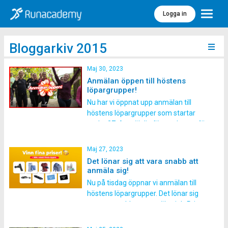
Logga in
Meny
Bloggarkiv 2015
Maj 30, 2023
Anmälan öppen till höstens
löpargrupper!
Nu har vi öppnat upp anmälan till
höstens löpargrupper som startar
vecka 37. Anmäl dig första dygnet för
100 kr i rabatt! Priser du kan vinna
Anmäl dig senast 1 juni så är du med i
Maj 27, 2023
utlottningen av: – Pannlamlpa från
Det lönar sig att vara snabb att
Silva – Presentkort Gococo strumpor
anmäla sig!
850 kr – […]
Nu på tisdag öppnar vi anmälan till
höstens löpargrupper. Det lönar sig
att vara snabb att anmäla sig! Priser
du kan vinna Anmäl dig senast 1 juni
så är du med i utlottningen av: –