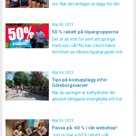
stort fokus på bålträning som gör att
om. När det äntligen är dags för det
du får […]
där loppet som har varit ditt mål
under en längre tid – hur ser du till att
vara i din bästa form just då? Här
Maj 08, 2023
förklarar vi allt […]
50 % rabatt på löpargrupperna
Det är än inte för sent att springa
med oss i vår! Nu har vi kört halva
terminen av vårens löpargrupper och
just därför sänker vi nu till halva
priset. Det är alltså INTE försent att
anmäla sig. Ta chansen att avsluta
Maj 04, 2023
denna höst på topp tillsammans med
Tips på kostupplägg inför
oss! Här […]
Göteborgsvarvet
När du springer är kolhydrater din
absolut viktigaste energikälla och hur
bra du kommer att fylla på med
kolhydrater både innan och under
loppet kommer att vara mycket
Maj 03, 2023
avgörande för din prestation. Har du
Passa på: 60 % i vår webshop!
inte fyllt på med kolhydrater på rätt
Just nu har vi 60 % rabatt i vår