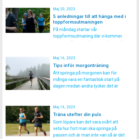
tisdagen den 30 maj kl 06:00 i
kalendern så att du inte missar något!
Maj 20, 2023
Höstterminen startar vecka 37. Det
5 anledningar till att hänga med i
gäller att anmäla dig snabbt, du som
toppformsutmaningen
anmäler dig den 30 maj kommer att
På måndag startar vår
[…]
toppformsutmaning där vi kommer
utmana dig att under tre veckors tid
att köra tre-fyra pass i veckan. Här
fokuserar vi på att slipa formen till
Maj 16, 2023
sommaren. Det kommer bli många
Tips inför morgonträning
tuffa och roliga pass så se till häng
Att springa på morgonen kan för
med oss nu! Här kommer fem starka
många vara en fantastisk start på
anledningar […]
dagen medan andra tycker det är
fruktansvärt att ge sig ut direkt när
man vaknat. Här ger vi dig några tips
för att din morgonträning ska
Maj 16, 2023
upplevas lättare och mer harmonisk!
Träna utefter din puls
Att träna på morgonen ger dig energi
Som löpare kan det vara svårt att
[…]
veta hur fort man ska springa på
passen och är man inte van så är det