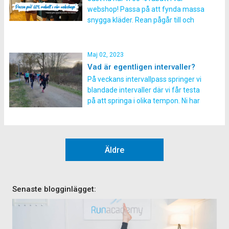
sätt är det stor risk att du hamnar i […]
webshop! Passa på att fynda massa
snygga kläder. Rean pågår till och
med 2 april. Till vår webshop
Maj 02, 2023
Vad är egentligen intervaller?
På veckans intervallpass springer vi
blandade intervaller där vi får testa
på att springa i olika tempon. Ni har
redan hört oss prata om att vi ska
springa olika typer av intervaller
under terminen men om man aldrig
har tränat på det sättet kan det vara
Äldre
lite förvirrande vad det […]
Senaste blogginlägget: