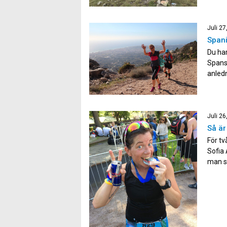
Juli 27
Spani
Du har
Spansk
anledn
Även o
Det […
Juli 26
Så är
För tv
Sofia 
man s
i följ
fysisk