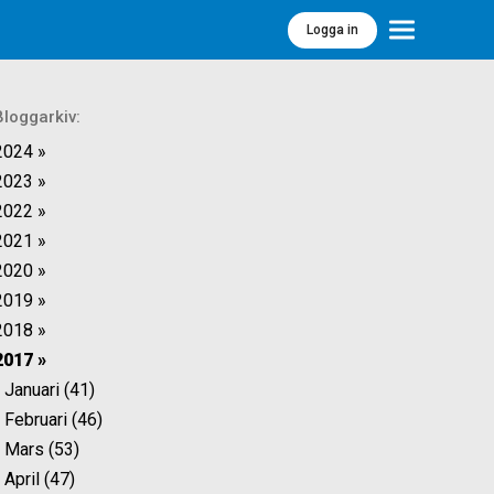
Logga in
Meny
Bloggarkiv:
2024 »
2023 »
2022 »
2021 »
2020 »
2019 »
2018 »
2017 »
Januari (41)
Februari (46)
Mars (53)
April (47)