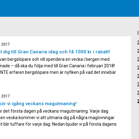
, 2017
 dig till Gran Canaria idag och få 1000 kr i rabatt!
van bergslöpare och vill spendera en vecka i bergen med
nnade – då ska du följa med till Gran Canaria i februari 2018!
INTE erfaren bergslöpare men är nyfiken på vad det innebär
ll utmana dig själv lite extra – även då ska du följa med […]
, 2017
kör vi igång veckans magutmaning!
 är det första dagen på veckans magutmaning. Varje dag
 en vecka kommer vi att utmana dig på några magövningar
t blir tuffare för varje dag. Nedan bjuder vi på första dagens
ar som blir lite mer av kom igång övningar för att väcka
klerna. Det blir […]