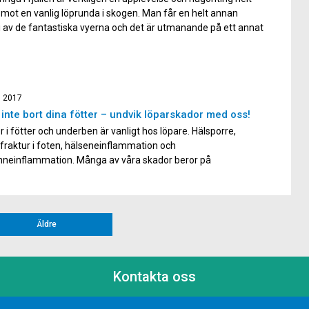
mot en vanlig löprunda i skogen. Man får en helt annan
 av de fantastiska vyerna och det är utmanande på ett annat
tt ta sig uppför backar och att ta sig utför brantare partier. Att
a […]
, 2017
inte bort dina fötter – undvik löparskador med oss!
 i fötter och underben är vanligt hos löpare. Hälsporre,
fraktur i foten, hälseneinflammation och
nneinflammation. Många av våra skador beror på
elastningsskador, en sådan skada uppkommer när vi springer
r kropp inte är redo för den mängden löpning. Många olika
kador kan förebyggas genom att stärka upp just […]
Äldre
Kontakta oss