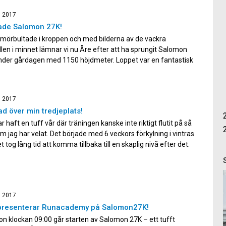
, 2017
xade Salomon 27K!
 mörbultade i kroppen och med bilderna av de vackra
llen i minnet lämnar vi nu Åre efter att ha sprungit Salomon
nder gårdagen med 1150 höjdmeter. Loppet var en fantastisk
pplevelse precis som vi hoppats på och banan var om möjligt
er utmanande än vi hade föreställt […]
, 2017
ad över min tredjeplats!
r haft en tuff vår där träningen kanske inte riktigt flutit på så
m jag har velat. Det började med 6 veckors förkylning i vintras
t tog lång tid att komma tillbaka till en skaplig nivå efter det.
r därför väldigt osäker på min form inför […]
, 2017
epresenterar Runacademy på Salomon27K!
n klockan 09:00 går starten av Salomon 27K – ett tufft