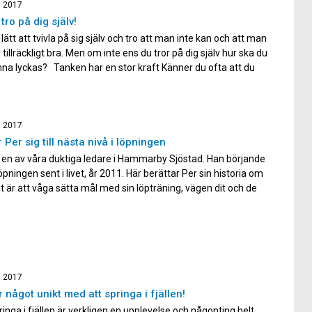
, 2017
tro på dig själv!
 lätt att tvivla på sig själv och tro att man inte kan och att man
r tillräckligt bra. Men om inte ens du tror på dig själv hur ska du
na lyckas? Tanken har en stor kraft Känner du ofta att du
an? Det […]
, 2017
r Per sig till nästa nivå i löpningen
 en av våra duktiga ledare i Hammarby Sjöstad. Han börjande
pningen sent i livet, år 2011. Här berättar Per sin historia om
t är att våga sätta mål med sin löpträning, vägen dit och de
ar han har gjort på vägen. Per vill med sin historia […]
, 2017
r något unikt med att springa i fjällen!
ringa i fjällen är verkligen en upplevelse och någonting helt