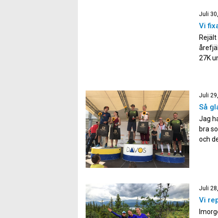
Juli 30
Vi fi
Rejält
årefjä
27K u
naturu
ännu m
Juli 29
Så gl
Jag ha
bra so
och de
Jag va
Juli 28
Vi r
Imorgo