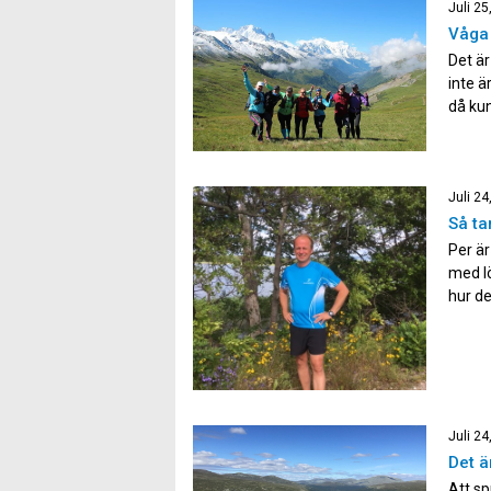
Juli 25
Våga 
Det är
inte ä
då kun
inte k
Juli 24
Så ta
Per är
med lö
hur de
lärdom
Juli 24
Det ä
Att sp