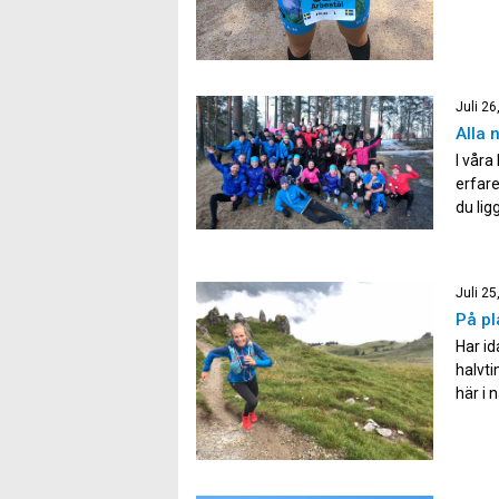
Juli 26
Alla 
I våra
erfare
du lig
med di
du bar
Juli 25
På pl
Har id
halvti
här i 
fredag