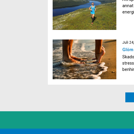
annat 
energi
sätt a
spring
Juli 24
Glöm 
Skador
stress
benhi
överb
och vå
löpars