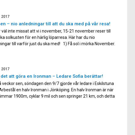
, 2017
en – nio anledningar till att du ska med på vår resa!
 väl inte missat att vi i november, 15-21 november reser till
a solkusten för en härlig löparresa. Här har du nio
ingar till varför just du ska med! 1) Få sol i mörka November.
m allt är ljust och soligt så kommer mörkret tillbaka i höst.
]
, 2017
 det att göra en Ironman – Ledare Sofia berättar!
å veckor sen, söndagen den 9/7 gjorde vår ledare i Eskilstuna
Arbestål en halv Ironman i Jönköping. En halv Ironman är när
immar 1900m, cyklar 9 mil och sen springer 21 km, och detta
d! Det är ett riktigt tufft lopp som kräver både mental styrka,
 […]