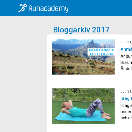
Bloggarkiv 2017
Juli 31
Anmäl
Är du 
likasi
Är du 
och vi
Juli 31
Idag 
I dag
under
och de
övning
magmus