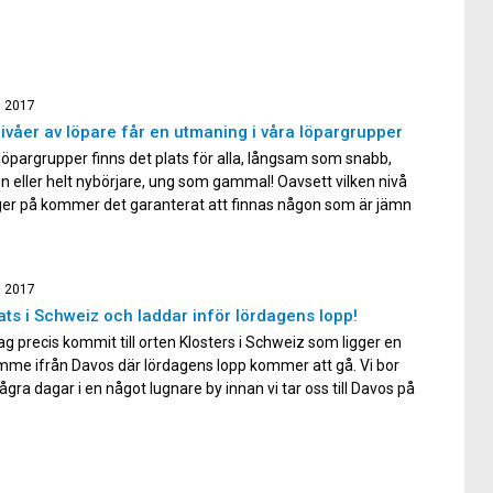
, 2017
nivåer av löpare får en utmaning i våra löpargrupper
 löpargrupper finns det plats för alla, långsam som snabb,
n eller helt nybörjare, ung som gammal! Oavsett vilken nivå
ger på kommer det garanterat att finnas någon som är jämn
g och som du kan dra nytta av på våra träningspass. Klarar
a att jogga en […]
, 2017
ats i Schweiz och laddar inför lördagens lopp!
ag precis kommit till orten Klosters i Schweiz som ligger en
mme ifrån Davos där lördagens lopp kommer att gå. Vi bor
några dagar i en något lugnare by innan vi tar oss till Davos på
. På lördag väntar årets stora huvudmål i form av Swiss […]