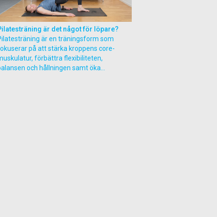
Pilatesträning är det något för löpare?
Pilatesträning är en träningsform som
fokuserar på att stärka kroppens core-
uskulatur, förbättra flexibiliteten,
balansen och hållningen samt öka...