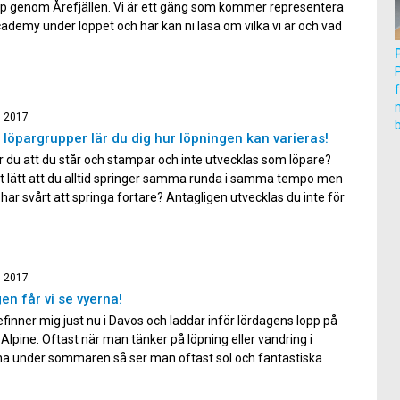
pp genom Årefjällen. Vi är ett gäng som kommer representera
demy under loppet och här kan ni läsa om vilka vi är och vad
 för förväntningar. Erika Fyrvall, Annie Jansson och Josefin
nd jobbar alla som löpcoacher […]
m
, 2017
a löpargrupper lär du dig hur löpningen kan varieras!
 du att du står och stampar och inte utvecklas som löpare?
et lätt att du alltid springer samma runda i samma tempo men
 har svårt att springa fortare? Antagligen utvecklas du inte för
 inte varierar träningen. En förutsättning för att utvecklas
pare är […]
, 2017
gen får vi se vyerna!
finner mig just nu i Davos och laddar inför lördagens lopp på
Alpine. Oftast när man tänker på löpning eller vandring i
na under sommaren så ser man oftast sol och fantastiska
ramför sig. När man ser på bilder från alperna så är det också
lada […]