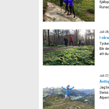
fjällo
Runaca
vi har
Backlu
Juli 28
I vår
Tycker
Blir d
att du
att du
som lö
Juli 27
Äntli
Jag be
Swiss 
Alper
vyer f
mest g