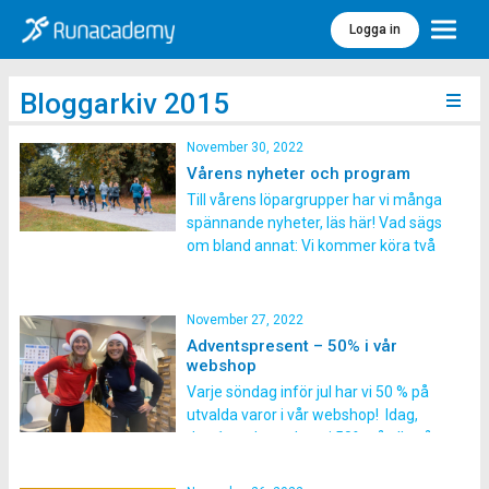
Logga in
Meny
Bloggarkiv 2015
November 30, 2022
Vårens nyheter och program
Till vårens löpargrupper har vi många
spännande nyheter, läs här! Vad sägs
om bland annat: Vi kommer köra två
nya varianter av trailpass, bland
annat en extra rolig poängjakt. Nya,
spännande upplägg på intervallerna –
November 27, 2022
vi lovar stor variation på passen. Du
Adventspresent – 50% i vår
kommer att få testa på ett helt nytt
webshop
[…]
Varje söndag inför jul har vi 50 % på
utvalda varor i vår webshop! Idag,
den 1:a advent, har vi 50% på alla våra
långärmade tröjor. Så in och shoppa,
ett ypperligt tillfälle att uppdatera