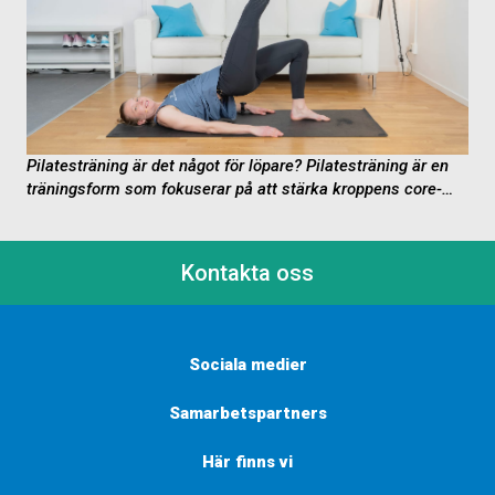
Pilatesträning är det något för löpare?
Pilatesträning är en
träningsform som fokuserar på att stärka kroppens core-
muskulatur, förbättra flexibiliteten, balansen och hållningen
samt öka...
Kontakta oss
Sociala medier
Samarbetspartners
Här finns vi