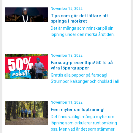
och lys upp mörkret tillsammans med
oss den 12 december! Måndagen den
November 15, 2022
12 december kl 18:15 springer vi
Tips som gör det lättare att
tillsammans in Lucia i ett härligt, långt
springa i mörkret
luciatåg. Efter luciatåget bjuder vi […]
Det är många som minskar på sin
löpning under den mörka årstiden,
pga att man helt enkelt inte vågar ge
sig ut när det är mörkt. Men bort med
alla dumma och mörka tankar och ge
November 13, 2022
dig ut och spring! Ju fler som är ute
Farsdag-presenttips! 50 % på
och vistas när det är […]
våra löpargrupper
Grattis alla pappor på farsdag!
Strumpor, kalsonger och choklad i all
ära men varför inte överraska med
en hälsosam present i år? Just nu kan
man anmäla sig till höstens
November 11, 2022
löpargrupper för halva priset, passa
Fem myter om löpträning!
på! Nu har vi kört drygt halva terminen
Det finns väldigt många myter om
på höstens löpargrupper och just
löpning som cirkulerar runt omkring
därför sänker […]
oss. Men vad är det som stämmer