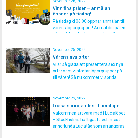
November 26, 2022
garderoben eller shoppa julklappar.
Vinn fina priser – anmälan
Men det gäller att passa på, rabatten
öppnar på tisdag!
gäller endast under söndagen! Till vår
På tisdag kl 06:00 öppnar anmälan till
[…]
vårens löpargrupper! Anmäl dig på en
gång så har du chans att vinna fina
priser! De 50 första som anmäler sig
till vårens löpargrupper premieras
November 25, 2022
med varsin löparryggsäck från
Vårens nya orter
Salomon. Det vill du inte missa! Men
Vi är så glada att presentera sex nya
inte nog med det, under den första
orter som vi startar löpargrupper på
[…]
till våren! Så nu kommer vi sprida
löparglädje på hela 108 orter runt om
i Sverige och på Åland, samt en grupp
online. WOW, verkligen så roligt!
November 23, 2022
Följande orter utökar vi vårens
Lussa springandes i Lucialöpet
löpargrupper med: Vi är […]
Välkommen att vara med i Lucialöpet
– Stockholms häftigaste och mest
annorlunda Luciatåg som arrangeras
med löparskorna på. Spring in Lucia