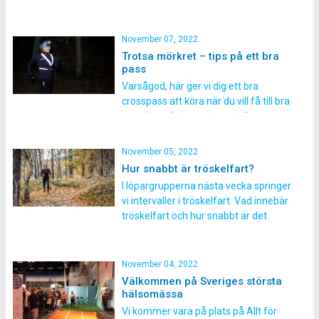
egentligen? Här tar vi upp, och
motbevisar, fem av de vanligaste
myterna. 1. Man blir bara skadad av
November 07, 2022
att springa En vanlig myt om
Trotsa mörkret – tips på ett bra
löpträning är att man blir skadad av
pass
att […]
Varsågod, här ger vi dig ett bra
crosspass att köra när du vill få till bra
utomhusträning och samtidigt trotsa
mörkret! Många, framför allt kvinnor,
är rädda för att träna utomhus när
November 05, 2022
det är mörkt ute. Därför vill vi nu tipsa
Hur snabbt är tröskelfart?
om ett grymt pass att köra utomhus,
I löpargrupperna nästa vecka springer
trots att […]
vi intervaller i tröskelfart. Vad innebär
tröskelfart och hur snabbt är det
egentligen? Syftet med
tröskelträning är att på sikt förskjuta
sin mjölksyratröskel genom att
November 04, 2022
springa så fort som möjligt utan att
Välkommen på Sveriges största
bli stum i benen av mjölksyra.
hälsomässa
Mjölksyra bildas i musklerna när
Vi kommer vara på plats på Allt för