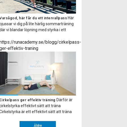
Här
Varsågod, här får du ett intervallpass
bjussar vi dig på lite härlig sommarträning
där vi blandar löpning med styrka i ett
fartfyllt träningspass! Det är bara att sätta
i ett par hörlurar så får du alla instruktioner
https://runacademy.se/blogg/cirkelpass-
via en smidig ljudfil. Hoppas du tar tillfället i
ger-effektiv-traning
akt och testar på ett intervallpass med oss.
Gillade […]
Därför är
Cirkelpass ger effektiv träning
cirkelstyrka effektivt sätt att träna
Cirkelstyrka är ett effektivt sätt att träna
hela kroppen. Upplägget går ut på att du
gör ett antal övningar efter varandra eller
Äldre