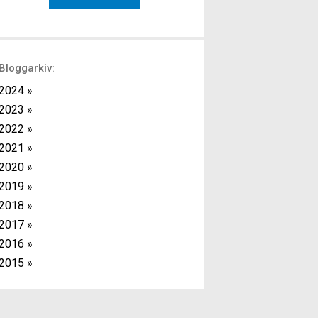
med kort vila mellan varje övning. Fördelen
med detta upplägg är att det ger effektiv
träning då du kan kombinera
överkroppsövningar […]
Bloggarkiv:
2024 »
2023 »
2022 »
2021 »
2020 »
2019 »
2018 »
2017 »
2016 »
2015 »