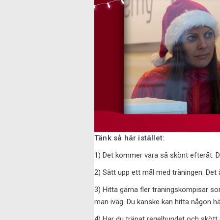
Tänk så här istället:
1) Det kommer vara så skönt efteråt. De
2) Sätt upp ett mål med träningen. Det
3) Hitta gärna fler träningskompisar 
man iväg. Du kanske kan hitta någon hä
4) Har du tränat regelbundet och skött di