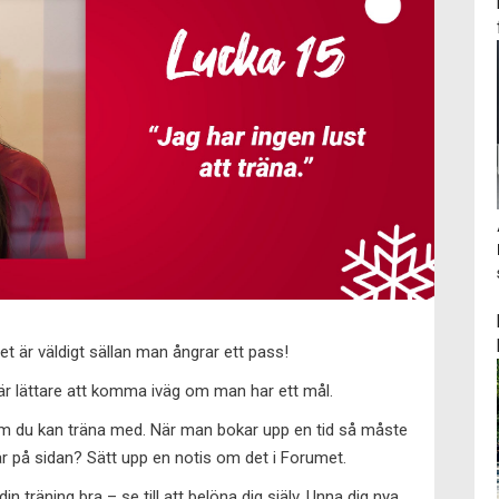
t är väldigt sällan man ångrar ett pass!
 är lättare att komma iväg om man har ett mål.
som du kan träna med. När man bokar upp en tid så måste
r på sidan? Sätt upp en notis om det i Forumet.
n träning bra – se till att belöna dig själv. Unna dig nya