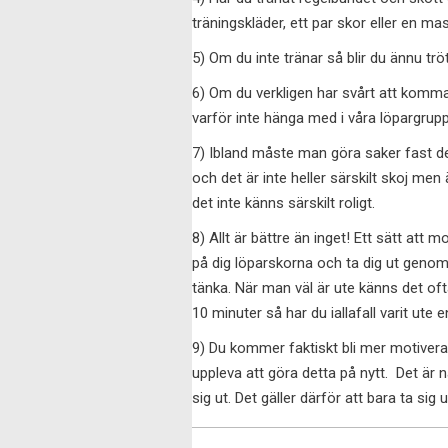
träningskläder, ett par skor eller en ma
5) Om du inte tränar så blir du ännu trött
6) Om du verkligen har svårt att komma 
varför inte hänga med i våra löpargrupp
7) Ibland måste man göra saker fast det i
och det är inte heller särskilt skoj men
det inte känns särskilt roligt.
8) Allt är bättre än inget! Ett sätt att 
på dig löparskorna och ta dig ut genom
tänka. När man väl är ute känns det ofta
10 minuter så har du iallafall varit ute 
9) Du kommer faktiskt bli mer motiverad
uppleva att göra detta på nytt. Det är n
sig ut. Det gäller därför att bara ta sig