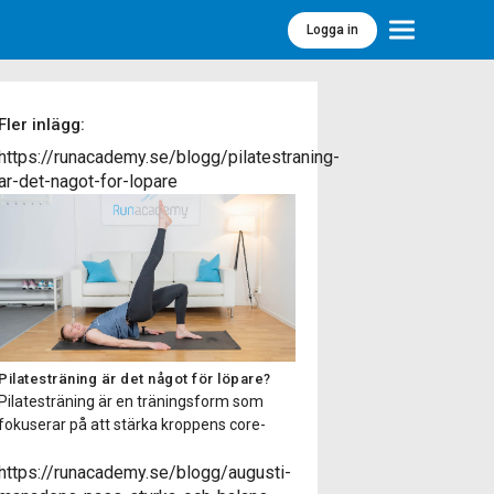
Logga in
Meny
Fler inlägg:
https://runacademy.se/blogg/pilatestraning-
ar-det-nagot-for-lopare
Pilatesträning är det något för löpare?
Pilatesträning är en träningsform som
fokuserar på att stärka kroppens core-
muskulatur, förbättra flexibiliteten,
balansen och hållningen samt öka
https://runacademy.se/blogg/augusti-
kroppsmedvetenheten. Pilatesträning har