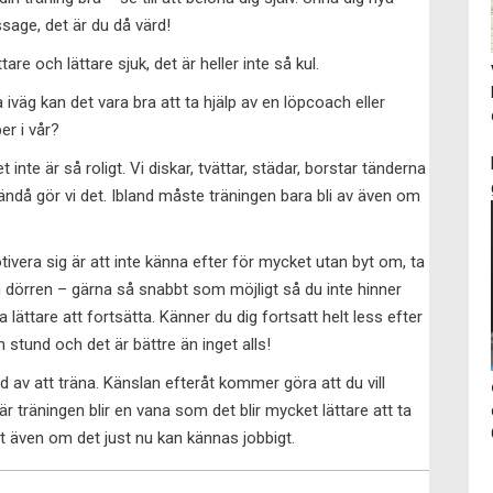
ssage, det är du då värd!
are och lättare sjuk, det är heller inte så kul.
iväg kan det vara bra att ta hjälp av en löpcoach eller
er i vår?
nte är så roligt. Vi diskar, tvättar, städar, borstar tänderna
 ändå gör vi det. Ibland måste träningen bara bli av även om
motivera sig är att inte känna efter för mycket utan byt om, ta
 dörren – gärna så snabbt som möjligt så du inte hinner
 lättare att fortsätta. Känner du dig fortsatt helt less efter
en stund och det är bättre än inget alls!
 av att träna. Känslan efteråt kommer göra att du vill
är träningen blir en vana som det blir mycket lättare att ta
 ut även om det just nu kan kännas jobbigt.