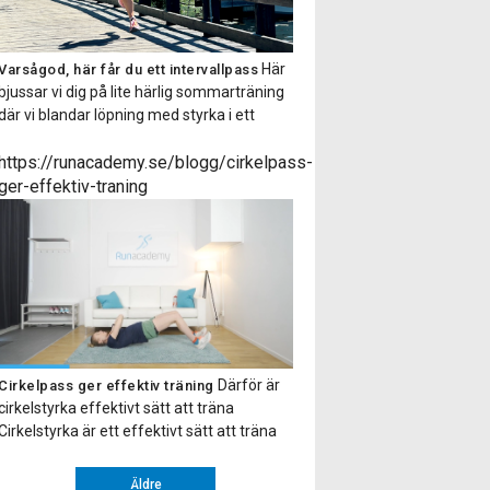
Här
Varsågod, här får du ett intervallpass
bjussar vi dig på lite härlig sommarträning
där vi blandar löpning med styrka i ett
fartfyllt träningspass! Det är bara att sätta
i ett par hörlurar så får du alla instruktioner
https://runacademy.se/blogg/cirkelpass-
via en smidig ljudfil. Hoppas du tar tillfället i
ger-effektiv-traning
akt och testar på ett intervallpass med oss.
Gillade […]
Därför är
Cirkelpass ger effektiv träning
cirkelstyrka effektivt sätt att träna
Cirkelstyrka är ett effektivt sätt att träna
hela kroppen. Upplägget går ut på att du
gör ett antal övningar efter varandra eller
Äldre