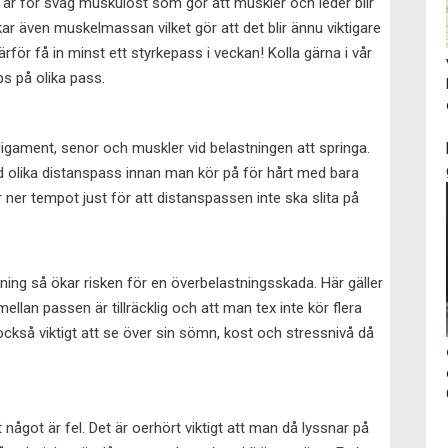
r för svag muskulöst som gör att muskler och leder blir
ar även muskelmassan vilket gör att det blir ännu viktigare
rför få in minst ett styrkepass i veckan! Kolla gärna i vår
ps på olika pass.
ligament, senor och muskler vid belastningen att springa.
ed olika distanspass innan man kör på för hårt med bara
ler ner tempot just för att distanspassen inte ska slita på
tning så ökar risken för en överbelastningsskada. Här gäller
ellan passen är tillräcklig och att man tex inte kör flera
ckså viktigt att se över sin sömn, kost och stressnivå då
t något är fel. Det är oerhört viktigt att man då lyssnar på