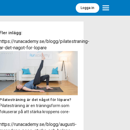
Logga in
Meny
Fler inlägg:
https://runacademy.se/blogg/pilatestraning-
ar-det-nagot-for-lopare
Pilatesträning är det något för löpare?
Pilatesträning är en träningsform som
fokuserar på att stärka kroppens core-
muskulatur, förbättra flexibiliteten,
balansen och hållningen samt öka
https://runacademy.se/blogg/augusti-
kroppsmedvetenheten. Pilatesträning har