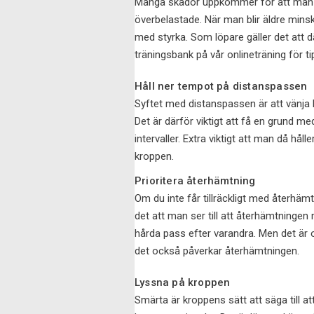
Många skador uppkommer för att man ä
överbelastade. När man blir äldre minsk
med styrka. Som löpare gäller det att dä
träningsbank på vår onlineträning för ti
Håll ner tempot på distanspassen
Syftet med distanspassen är att vänja 
Det är därför viktigt att få en grund m
intervaller. Extra viktigt att man då hål
kroppen.
Prioritera återhämtning
Om du inte får tillräckligt med återhäm
det att man ser till att återhämtningen m
hårda pass efter varandra. Men det är o
det också påverkar återhämtningen.
Lyssna på kroppen
Smärta är kroppens sätt att säga till at