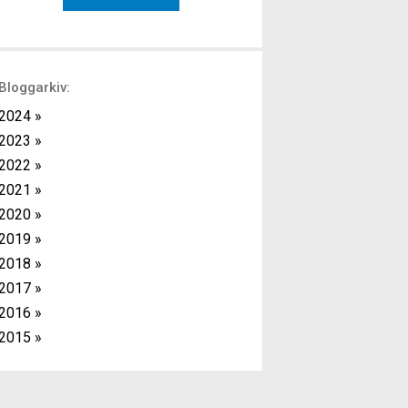
med kort vila mellan varje övning. Fördelen
med detta upplägg är att det ger effektiv
träning då du kan kombinera
överkroppsövningar […]
Bloggarkiv:
2024 »
2023 »
2022 »
2021 »
2020 »
2019 »
2018 »
2017 »
2016 »
2015 »