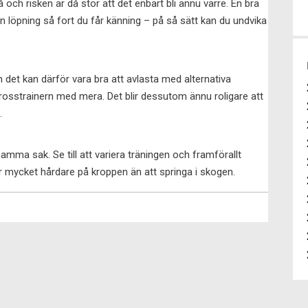
å och risken är då stor att det enbart bli ännu värre. En bra
från löpning så fort du får känning – på så sätt kan du undvika
h det kan därför vara bra att avlasta med alternativa
rosstrainern med mera. Det blir dessutom ännu roligare att
.
amma sak. Se till att variera träningen och framförallt
ter mycket hårdare på kroppen än att springa i skogen.