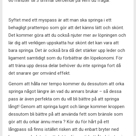
60 minuter till 3 timmar beroende på vem du frågar.
Syftet med ett myspass är att man ska springa i ett
behagligt prattempo som gör att det känns lätt och skönt.
Det kommer göra att du också njuter mer av löpningen och
lär dig att verkligen uppskatta hur skönt det kan vara att
bara springa. Det är också bra då det stärker upp leder och
ligament samtidigt som du förbättrar din löpekonomi. För
att träna upp dessa delar behöver du inte springa fort då
det snarare ger omvänd effekt.
Genom att hålla ner tempo kommer du dessutom att orka
springa något längre än vad du annars brukar – så dessa
pass är även perfekta om du vill bli bättre på att springa
långt! Genom att springa lugnt och länge kommer kroppen
dessutom bli bättre på att använda fett som bränsle som
gör att du orkar ännu mera ? Kör du för hårt på ett
långpass så finns istället risken att du enbart bryter ned