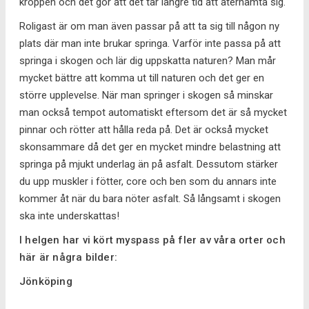
kroppen och det gör att det tar längre tid att återhämta sig.
Roligast är om man även passar på att ta sig till någon ny
plats där man inte brukar springa. Varför inte passa på att
springa i skogen och lär dig uppskatta naturen? Man mår
mycket bättre att komma ut till naturen och det ger en
större upplevelse. När man springer i skogen så minskar
man också tempot automatiskt eftersom det är så mycket
pinnar och rötter att hålla reda på. Det är också mycket
skonsammare då det ger en mycket mindre belastning att
springa på mjukt underlag än på asfalt. Dessutom stärker
du upp muskler i fötter, core och ben som du annars inte
kommer åt när du bara nöter asfalt. Så långsamt i skogen
ska inte underskattas!
I helgen har vi kört myspass på fler av våra orter och
här är några bilder:
Jönköping