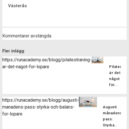
Västerås
Kommentarer avstängda.
Fler inlägg:
https://runacademy.se/blogg/pilatestraning-
ar-det-nagot-for-lopare
Pilatesträ
är det
något
för
löpare?
Pilatesträ
https://runacademy.se/blogg/augusti-
är en
manadens-pass-styrka-och-balans-
Augusti
träningsf
månadens
for-lopare
som
pass:
fokuserar
Styrka
på att