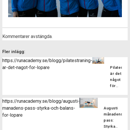
Kommentarer avstängda.
Fler inlägg:
https://runacademy.se/blogg/pilatestraning-
ar-det-nagot-for-lopare
Pilatesträ
är det
något
för
löpare?
Pilatesträ
https://runacademy.se/blogg/augusti-
är en
manadens-pass-styrka-och-balans-
Augusti
träningsf
månadens
for-lopare
som
pass:
fokuserar
Styrka
på att