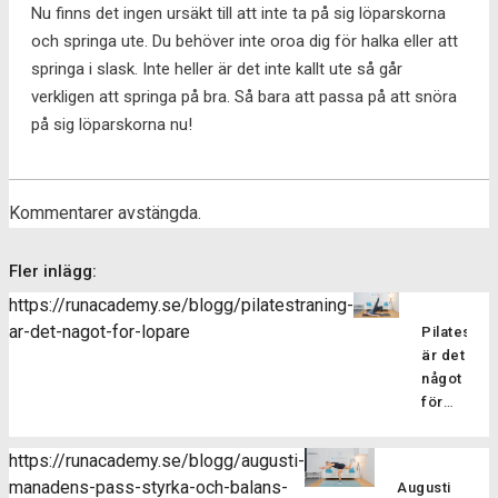
Nu finns det ingen ursäkt till att inte ta på sig löparskorna
och springa ute. Du behöver inte oroa dig för halka eller att
springa i slask. Inte heller är det inte kallt ute så går
verkligen att springa på bra. Så bara att passa på att snöra
på sig löparskorna nu!
Kommentarer avstängda.
Fler inlägg:
https://runacademy.se/blogg/pilatestraning-
ar-det-nagot-for-lopare
Pilatesträ
är det
något
för
löpare?
Pilatesträ
https://runacademy.se/blogg/augusti-
är en
manadens-pass-styrka-och-balans-
Augusti
träningsf