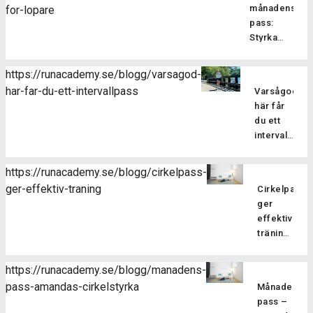
månadens
for-lopare
som
pass:
fokuserar
Styrka
på att
och
stärka
balans
kroppens
https://runacademy.se/blogg/varsagod-
för
core-
har-far-du-ett-intervallpass
Varsågod,
Är
löpare
muskulatur
här får
du redo
förbättra
du ett
att ta din
flexibilitet
intervallpass
styrketräning
balansen
Här
för att
och
bjussar
förbättra
https://runacademy.se/blogg/cirkelpass-
hållningen
vi dig på
din
ger-effektiv-traning
samt
Cirkelpass
lite
löpning till
öka
ger
härlig
nästa
kroppsmed
effektiv
sommarträni
nivå? I
Pilatesträ
träning
där vi
vårt
Därför
har
blandar
augustipass
är
flera
löpning
https://runacademy.se/blogg/manadens-
fokuserar
cirkelstyrka
fördelar
med
pass-amandas-cirkelstyrka
vi på att
Månadens
effektivt
för dig
styrka i
stärka
pass –
sätt att
som
ett