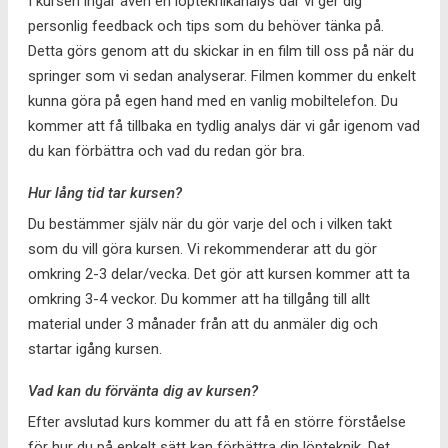
I kursen ingår även en löpteknikanalys där vi ger dig
personlig feedback och tips som du behöver tänka på.
Detta görs genom att du skickar in en film till oss på när du
springer som vi sedan analyserar. Filmen kommer du enkelt
kunna göra på egen hand med en vanlig mobiltelefon. Du
kommer att få tillbaka en tydlig analys där vi går igenom vad
du kan förbättra och vad du redan gör bra.
Hur lång tid tar kursen?
Du bestämmer själv när du gör varje del och i vilken takt
som du vill göra kursen. Vi rekommenderar att du gör
omkring 2-3 delar/vecka. Det gör att kursen kommer att ta
omkring 3-4 veckor. Du kommer att ha tillgång till allt
material under 3 månader från att du anmäler dig och
startar igång kursen.
Vad kan du förvänta dig av kursen?
Efter avslutad kurs kommer du att få en större förståelse
för hur du på enkelt sätt kan förbättra din löpteknik. Det