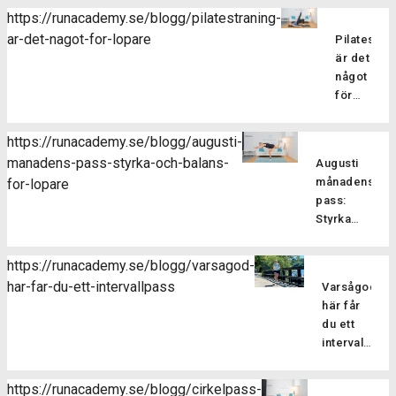
https://runacademy.se/blogg/pilatestraning-
ar-det-nagot-for-lopare
Pilatesträ
är det
något
för
löpare?
Pilatesträ
https://runacademy.se/blogg/augusti-
är en
manadens-pass-styrka-och-balans-
Augusti
träningsf
månadens
for-lopare
som
pass:
fokuserar
Styrka
på att
och
stärka
balans
kroppens
https://runacademy.se/blogg/varsagod-
för
core-
har-far-du-ett-intervallpass
Varsågod,
Är
löpare
muskulatur
här får
du redo
förbättra
du ett
att ta din
flexibilitet
intervallpass
styrketräning
balansen
Här
för att
och
bjussar
förbättra
https://runacademy.se/blogg/cirkelpass-
hållningen