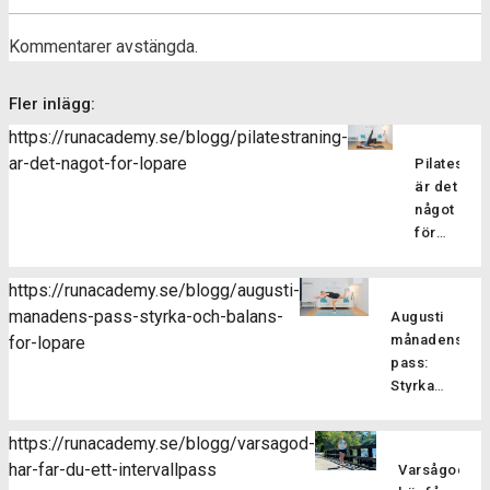
Kommentarer avstängda.
Fler inlägg:
https://runacademy.se/blogg/pilatestraning-
ar-det-nagot-for-lopare
Pilatesträ
är det
något
för
löpare?
Pilatesträ
https://runacademy.se/blogg/augusti-
är en
manadens-pass-styrka-och-balans-
Augusti
träningsf
månadens
for-lopare
som
pass:
fokuserar
Styrka
på att
och
stärka
balans
kroppens
https://runacademy.se/blogg/varsagod-
för
core-
har-far-du-ett-intervallpass
Varsågod,
Är
löpare
muskulatur