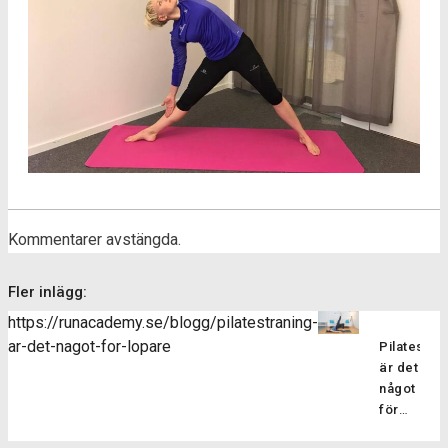
Kommentarer avstängda.
Fler inlägg:
https://runacademy.se/blogg/pilatestraning-
ar-det-nagot-for-lopare
Pilatesträ
är det
något
för
löpare?