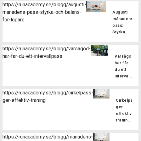
Pilatesträ
https://runacademy.se/blogg/augusti-
är en
manadens-pass-styrka-och-balans-
Augusti
träningsf
månadens
for-lopare
som
pass:
fokuserar
Styrka
på att
och
stärka
balans
kroppens
https://runacademy.se/blogg/varsagod-
för
core-
har-far-du-ett-intervallpass
Varsågod,
Är
löpare
muskulatur
här får
du redo
förbättra
du ett
att ta din
flexibilitet
intervallpass
styrketräning
balansen
Här
för att
och
bjussar
förbättra
https://runacademy.se/blogg/cirkelpass-
hållningen
vi dig på
din
ger-effektiv-traning
samt
Cirkelpass
lite
löpning till
öka
ger
härlig
nästa
kroppsmed
effektiv
sommarträni
nivå? I
Pilatesträ
träning
där vi
vårt
Därför
har
blandar
augustipass
är
flera
löpning
https://runacademy.se/blogg/manadens-
fokuserar
cirkelstyrka
fördelar