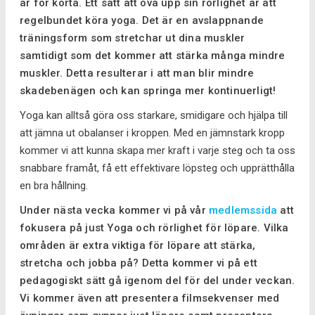
är för korta. Ett sätt att öva upp sin rörlighet är att
regelbundet köra yoga. Det är en avslappnande
träningsform som stretchar ut dina muskler
samtidigt som det kommer att stärka många mindre
muskler. Detta resulterar i att man blir mindre
skadebenägen och kan springa mer kontinuerligt!
Yoga kan alltså göra oss starkare, smidigare och hjälpa till
att jämna ut obalanser i kroppen. Med en jämnstark kropp
kommer vi att kunna skapa mer kraft i varje steg och ta oss
snabbare framåt, få ett effektivare löpsteg och upprätthålla
en bra hållning.
Under nästa vecka kommer vi på vår
medlemssida
att
fokusera på just Yoga och rörlighet för löpare. Vilka
områden är extra viktiga för löpare att stärka,
stretcha och jobba på? Detta kommer vi på ett
pedagogiskt sätt gå igenom del för del under veckan.
Vi kommer även att presentera filmsekvenser med