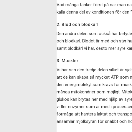
Vad många tänker först på när man näm
kalla denna del av konditionen för den ”
2. Blod och blodkärl
Den andra delen som också har betydel
och blodkärl. Blodet är med och styr hu
samt blodkärl vi har, desto mer syre ka
3. Muskler
Vi har sen den tredje delen vilket är sjä
att de kan skapa så mycket ATP som möj
den energimolekyl som krävs för muskelk
många mitokondrier som möjligt. Mitoko
glukos kan brytas ner med hjälp av syre
vi fler enzymer som är med i processer
förmåga att hantera laktat och transpor
ansamlar mjölksyran för snabbt och höje