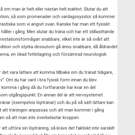
så om man är helt eller nästan helt inaktivt. Slutar du att
motion, så som promenader och vardagssysslor så kommer
 drastiska som vi angivit ovan. Kanske har man ett fysiskt
ller i gång. Men slutar du träna och har ett stillasittande
restationsförmågan snabbare, vilket inte är så svårt att
kondition och styrka dessutom gå ännu snabbare, då åldrandet
rna, en ökad fettinlagring och försämrad neurologisk
 det vara lättare att komma tillbaka om du tränat tidigare,
v”. Om du har varit i bra fysisk form innan du blev
tt komma i gång då du fortfarande har kvar en del
om utgångspunkt. En annan del är att nervsystemet
ränar (exempelvis löptränar) och du på så sätt lättare kan
tigt att träningen anpassas och att man kommer i gång
en så att man inte överbelastar kroppen.
tt utföra sin löpträning, så krävs det faktiskt inte särskilt