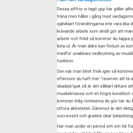
Dessa siffror vi tagit upp här gäller allt
träna men håller i gång med vardags
självklart förändringarna inte vara lika
krävande arbete som ändå gör att man hå
arbete och fritid så kommer du tappa p
lista ut. Är man äldre kan förlust av 
medför snabbare nedbrytning av muskle
funktion.
Sen när man blivit frisk igen så kommer
eftersom du haft mer ”reserver att ta a
skadad/sjuk så är det såklart lättare a
muskelmassa och en högre kondition s
kommer ihåg rörelserna du gör när du t
utföra aktiviteten. Däremot är det vik
successivt och gradvis ökar belastning
Har man under en period ont om tid för a