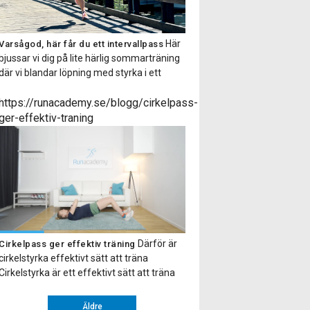
Här
Varsågod, här får du ett intervallpass
bjussar vi dig på lite härlig sommarträning
där vi blandar löpning med styrka i ett
fartfyllt träningspass! Det är bara att sätta
i ett par hörlurar så får du alla instruktioner
https://runacademy.se/blogg/cirkelpass-
via en smidig ljudfil. Hoppas du tar tillfället i
ger-effektiv-traning
akt och testar på ett intervallpass med oss.
Gillade […]
Därför är
Cirkelpass ger effektiv träning
cirkelstyrka effektivt sätt att träna
Cirkelstyrka är ett effektivt sätt att träna
hela kroppen. Upplägget går ut på att du
gör ett antal övningar efter varandra eller
Äldre