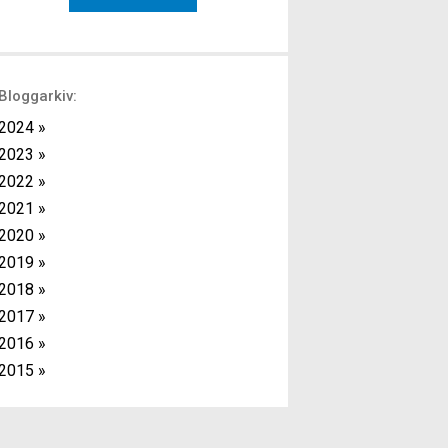
med kort vila mellan varje övning. Fördelen
med detta upplägg är att det ger effektiv
träning då du kan kombinera
överkroppsövningar […]
Bloggarkiv:
2024 »
2023 »
2022 »
2021 »
2020 »
2019 »
2018 »
2017 »
2016 »
2015 »