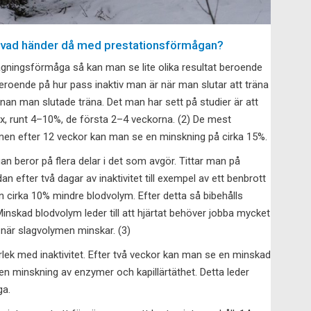
k; vad händer då med prestationsförmågan?
agningsförmåga så kan man se lite olika resultat beroende
beroende på hur pass inaktiv man är när man slutar att träna
nan man slutade träna. Det man har sett på studier är att
, runt 4–10%, de första 2–4 veckorna. (2) De mest
 men efter 12 veckor kan man se en minskning på cirka 15%.
n beror på flera delar i det som avgör. Tittar man på
 efter två dagar av inaktivitet till exempel av ett benbrott
 cirka 10% mindre blodvolym. Efter detta så bibehålls
skad blodvolym leder till att hjärtat behöver jobba mycket
a när slagvolymen minskar. (3)
ek med inaktivitet. Efter två veckor kan man se en minskad
 en minskning av enzymer och kapillärtäthet. Detta leder
ga.