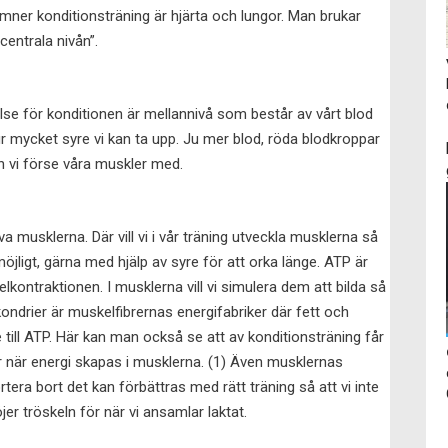
ner konditionsträning är hjärta och lungor. Man brukar
centrala nivån”.
se för konditionen är mellannivå som består av vårt blod
r mycket syre vi kan ta upp. Ju mer blod, röda blodkroppar
n vi förse våra muskler med.
lva musklerna. Där vill vi i vår träning utveckla musklerna så
ligt, gärna med hjälp av syre för att orka länge. ATP är
ontraktionen. I musklerna vill vi simulera dem att bilda så
ndrier är muskelfibrernas energifabriker där fett och
 till ATP. Här kan man också se att av konditionsträning får
 när energi skapas i musklerna. (1) Även musklernas
tera bort det kan förbättras med rätt träning så att vi inte
r tröskeln för när vi ansamlar laktat.