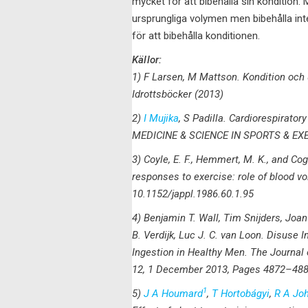
mycket för att bibehålla sin kondition. 
ursprungliga volymen men bibehålla int
för att bibehålla konditionen.
Källor:
1) F Larsen, M Mattson. Kondition och u
Idrottsböcker (2013)
2)
I Mujika
, S Padilla. Cardiorespirato
MEDICINE & SCIENCE IN SPORTS & EXE
3) Coyle, E. F., Hemmert, M. K., and Cog
responses to exercise: role of blood vo
10.1152/jappl.1986.60.1.95
4) Benjamin T. Wall, Tim Snijders, Joan
B. Verdijk, Luc J. C. van Loon. Disuse
Ingestion in Healthy Men. The Journal 
12, 1 December 2013, Pages 4872–488
1
5)
J A Houmard
,
T Hortobágyi
,
R A Jo