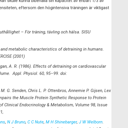
Man skulle kunna bibehålla sin kapacitet av enbart 1/3 av
ensiteten, eftersom den högintensiva träningen är viktigast
thållighet – För träning, tävling och hälsa. SISU
ry and metabolic characteristics of detraining in humans.
RCISE (2001)
gan, A. R. (1986). Effects of detraining on cardiovascular
lume. Appl. Physiol. 60, 95–99. doi:
 M. G. Senden, Chris L. P. Ottenbros, Annemie P. Gijsen, Lex
 Impairs the Muscle Protein Synthetic Response to Protein
of Clinical Endocrinology & Metabolism, Volume 98, Issue
1,
hns
,
N J Bruno
,
C C Nute
,
M H Shinebarger
,
J W Welborn
.