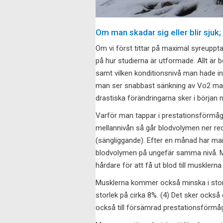
Om man skadar sig eller blir sju
Om vi först tittar på maximal syreuppt
på hur studierna är utformade. Allt är 
samt vilken konditionsnivå man hade in
man ser snabbast sänkning av Vo2 max
drastiska förändringarna sker i början
Varför man tappar i prestationsförmåga
mellannivån så går blodvolymen ner redan
(sängliggande). Efter en månad har man
blodvolymen på ungefär samma nivå. Min
hårdare för att få ut blod till musklern
Musklerna kommer också minska i storl
storlek på cirka 8%. (4) Det sker också
också till försämrad prestationsförmå