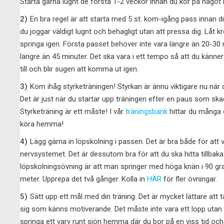
Starta gärna lugnt de första 1-2 veckor innan du kör på något
2)
En bra regel är att starta med 5 st. kom-igång pass innan du
du joggar väldigt lugnt och behagligt utan att pressa dig. Låt k
springa igen. Första passet behöver inte vara längre än 20-30
längre än 45 minuter. Det ska vara i ett tempo så att du känner 
till och blir sugen att komma ut igen.
3)
Kom ihåg styrketräningen! Styrkan är ännu viktigare nu när 
Det är just när du startar upp träningen efter en paus som ska
Styrketräning är ett måste! I vår
träningsbank
hittar du många 
köra hemma!
4)
Lägg gärna in löpskolning i passen. Det är bra både för att
nervsystemet. Det är dessutom bra för att du ska hitta tillbaka t
löpskolningsövning är att man springer med höga knän i 90 gr
meter. Upprepa det två gånger. Kolla in
HÄR
för fler övningar.
5)
Sätt upp ett mål med din träning. Det är mycket lättare att
sig som känns motiverande. Det måste inte vara ett lopp utan 
springa ett varv runt sjön hemma där du bor på en viss tid och