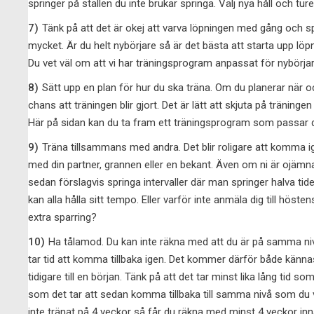
springer på ställen du inte brukar springa. Välj nya håll och ture
7)
Tänk på att det är okej att varva löpningen med gång och sp
mycket. Är du helt nybörjare så är det bästa att starta upp lö
Du vet väl om att vi har träningsprogram anpassat för nybörja
8)
Sätt upp en plan för hur du ska träna. Om du planerar när o
chans att träningen blir gjort. Det är lätt att skjuta på tränin
Här på sidan kan du ta fram ett träningsprogram som passar di
9)
Träna tillsammans med andra. Det blir roligare att komma i
med din partner, grannen eller en bekant. Även om ni är ojämn
sedan förslagvis springa intervaller där man springer halva ti
kan alla hålla sitt tempo. Eller varför inte anmäla dig till höste
extra sparring?
10)
Ha tålamod. Du kan inte räkna med att du är på samma niv
tar tid att komma tillbaka igen. Det kommer därför både kän
tidigare till en början. Tänk på att det tar minst lika lång tid s
som det tar att sedan komma tillbaka till samma nivå som du v
inte tränat på 4 veckor så får du räkna med minst 4 veckor in