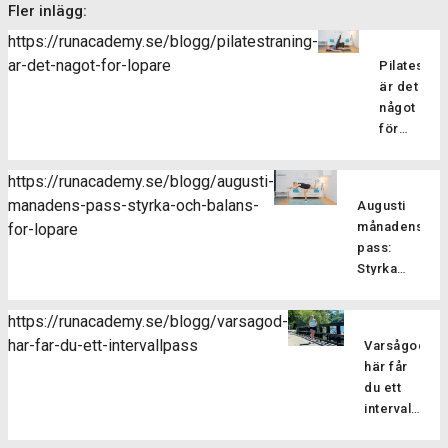
Fler inlägg:
https://runacademy.se/blogg/pilatestraning-
ar-det-nagot-for-lopare
Pilatesträ
är det
något
för
löpare?
Pilatesträ
https://runacademy.se/blogg/augusti-
är en
manadens-pass-styrka-och-balans-
Augusti
träningsf
månadens
for-lopare
som
pass:
fokuserar
Styrka
på att
och
stärka
balans
kroppens
https://runacademy.se/blogg/varsagod-
för
core-
har-far-du-ett-intervallpass
Varsågod,
Är
löpare
muskulatur
här får
du redo
förbättra
du ett
att ta din
flexibilitet
intervallpass
styrketräning
balansen
Här
för att
och