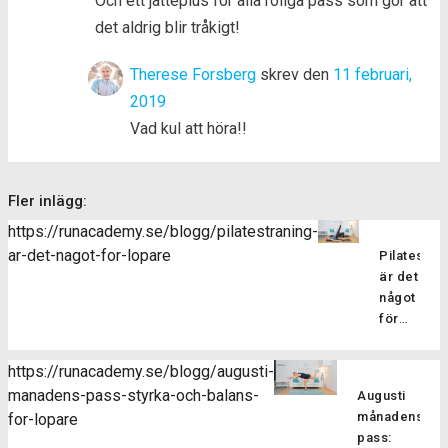
Och ett jätteplus för alla roliga pass som gör att
det aldrig blir tråkigt!
Therese Forsberg
skrev den
11 februari,
2019
Vad kul att höra!!
Fler inlägg:
https://runacademy.se/blogg/pilatestraning-
ar-det-nagot-for-lopare
Pilatesträ
är det
något
för
löpare?
Pilatesträ
https://runacademy.se/blogg/augusti-
är en
manadens-pass-styrka-och-balans-
Augusti
träningsf
månadens
for-lopare
som
pass:
fokuserar