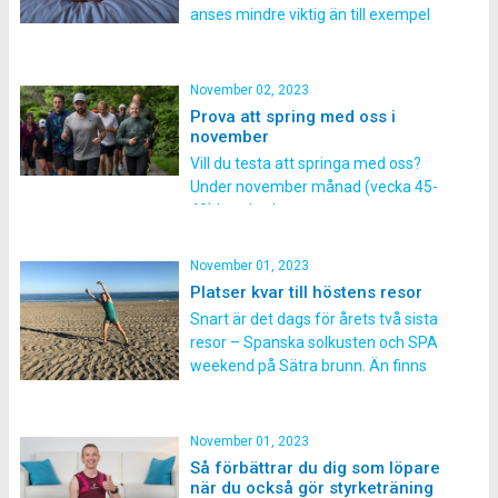
anses mindre viktig än till exempel
träning eller kost. Vi pratar faktiskt
relativt lite om hur vi faktiskt sover.
Här listar vi några punkter om varför
November 02, 2023
det är viktigt att vi får till en god
Prova att spring med oss i
nattsömn! […]
november
Vill du testa att springa med oss?
Under november månad (vecka 45-
48) har du chans att testa ett pass
med oss helt gratis! Vi har
löpargrupper på över 100 orter i
November 01, 2023
Sverige där vi lär ut hur löpningen kan
Platser kvar till höstens resor
varieras för att bli ännu roligare.
Snart är det dags för årets två sista
Under november (vecka 45-48) är alla
resor – Spanska solkusten och SPA
välkomna […]
weekend på Sätra brunn. Än finns
några platser kvar, skynda dig och
knip en av de sista platserna! Vad
sägs om att åka på en träningsresa
November 01, 2023
där vi tränar i fina omgivningar, äter
Så förbättrar du dig som löpare
god mat och […]
när du också gör styrketräning