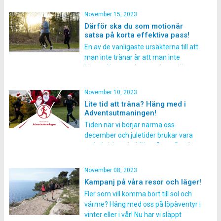
en stressig period för många och där
träning lätt prioriteras bort. Vi vill visa
November 15, 2023
att du genom denna
Därför ska du som motionär
träningsutmaning kommer få massa
satsa på korta effektiva pass!
energi och känna dig mindre
En av de vanligaste ursäkterna till att
stressad. Fokus är på […]
man inte tränar är att man inte
hinner. Har man inte en timme över
så är det svårt för många att
prioritera träningen. Men det finns
November 10, 2023
mycket forskning som visar på
Lite tid att träna? Häng med i
fördelarna med att träna korta och
Adventsutmaningen!
tidseffektiva pass där du kan få […]
Tiden när vi börjar närma oss
december och juletider brukar vara
en hektisk period för många. Det är
ofta mycket i arbete och skola som
ska bli klart när vi successivt börja
November 08, 2023
närma oss juletider och
Kampanj på våra resor och läger!
förhoppningsvis lite ledighet. Under
Fler som vill komma bort till sol och
denna tid när det även blir mörkare
värme? Häng med oss på löpäventyr i
och kallare brukar […]
vinter eller i vår! Nu har vi släppt