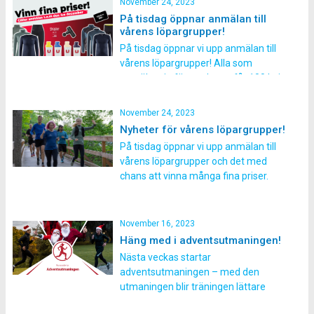
November 24, 2023
tillsammans med andra! 1) Du slipper
På tisdag öppnar anmälan till
springa ensam i mörkret Många
vårens löpargrupper!
upplever tyvärr att det är läskigt att
På tisdag öppnar vi upp anmälan till
springa […]
vårens löpargrupper! Alla som
anmäler sig första dagen får 100 kr i
rabatt. Anmäler du dig senast 4
december har du chans att vinna fina
November 24, 2023
priser! 3 startplatser till Sthlm
Nyheter för vårens löpargrupper!
maraton, Tjejmilen eller Sthlm
På tisdag öppnar vi upp anmälan till
halvmaraton. 2 uppsättningar jacka
vårens löpargrupper och det med
och tights från Craft 4 […]
chans att vinna många fina priser.
Alla som anmäler sig första dagen
får dessutom 100 kr i rabatt. Vi lovar
även många spännande nyheter för
November 16, 2023
våren som gör att du som tränat med
Häng med i adventsutmaningen!
oss tidigare också får testa […]
Nästa veckas startar
adventsutmaningen – med den
utmaningen blir träningen lättare
fram till jul! Tiden inför jul brukar vara