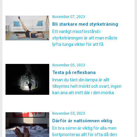
vårens alla resor och med det
erbjuder vi 500-1000kr i rabatt på alla
resor! Kommande resmål: 13-20 jan
November 07, 2023
Atlasbergen i Marocko 12-18 feb
Bli starkare med styrketräning
Gran Canaria i bergen […]
Ett vanligt missförstånd i
styrketräningen är att man måste
lyfta tunga vikter för att få
muskeltillväxt. Men så är inte fallet.
Senaste forskningen visar att man
kan uppnå muskeltillväxt på flera
November 05, 2023
olika sätt, både genom styrketräning
Testa på reflexbana
med vikter eller utan. I denna artikel
Innan du tänt din lampa är allt
berättar vi mer kring vad som avgör
tillsyntes helt mörkt och svart, ingen
[…]
kan ana att mitt där i den mörka
skogen döljer sig små reflexer. Du
tänder din lampa och plötsligt dyker
en helt perfekt uppmarkerad
November 03, 2023
löpslinga upp, mitt framför dig, och
Därför är nattsömnen viktig
rakt in i den djupa skogen. Det […]
En bra sömn är viktig för alla men
bortprioriteras allt för ofta då den