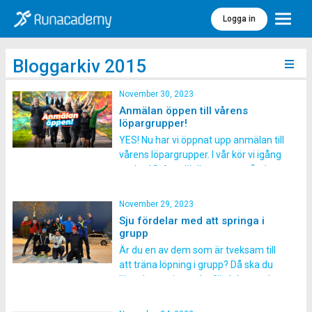
Logga in
Meny
Bloggarkiv 2015
November 30, 2023
Anmälan öppen till vårens
löpargrupper!
YES! Nu har vi öppnat upp anmälan till
vårens löpargrupper. I vår kör vi igång
vecka 12. Anmäl dig senast måndag
och du har även chans att vinna
följande: 3 startplatser till Sthlm
November 29, 2023
maraton, Tjejmilen eller Sthlm
Sju fördelar med att springa i
halvmaraton. 2 uppsättningar jacka
grupp
och tights från Craft 4 förpackningar
Är du en av dem som är tveksam till
gels från Umara Presentkort 1000 kr
att träna löpning i grupp? Då ska du
på Stadium Flowgun air […]
läsa dessa sju starka fördelar med
gruppträning. Löpningen blir så
mycket roligare, och lättare,