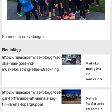
Kommentarer avstängda.
Fler inlägg:
https://runacademy.se/blogg/vad-
ska-man-gora-vid-
Vad ska
man göra
muskelbristning-eller-strackning
vid
muskelbristning
eller
sträckning?
https://runacademy.se/blogg/det-
Att drabbas
gar-fortfarande-att-anmala-sig-
Det går
av en skada
fortfarande
till-varens-lopargrupper
kan man
att anmäla
tyvärr aldrig