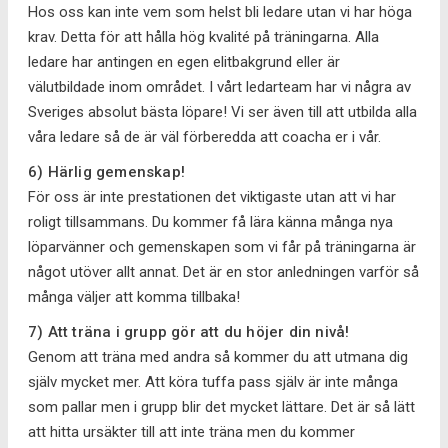
Hos oss kan inte vem som helst bli ledare utan vi har höga
krav. Detta för att hålla hög kvalité på träningarna. Alla
ledare har antingen en egen elitbakgrund eller är
välutbildade inom området. I vårt ledarteam har vi några av
Sveriges absolut bästa löpare! Vi ser även till att utbilda alla
våra ledare så de är väl förberedda att coacha er i vår.
6) Härlig gemenskap!
För oss är inte prestationen det viktigaste utan att vi har
roligt tillsammans. Du kommer få lära känna många nya
löparvänner och gemenskapen som vi får på träningarna är
något utöver allt annat. Det är en stor anledningen varför så
många väljer att komma tillbaka!
7) Att träna i grupp gör att du höjer din nivå!
Genom att träna med andra så kommer du att utmana dig
själv mycket mer. Att köra tuffa pass själv är inte många
som pallar men i grupp blir det mycket lättare. Det är så lätt
att hitta ursäkter till att inte träna men du kommer