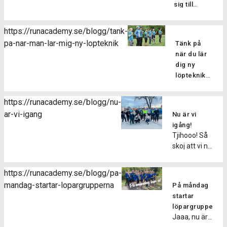
sig till
vara helt
vårens
vara säker
löpargrupper
på att
https://runacademy.se/blogg/tank-
Har du
slippa sig fri
pa-nar-man-lar-mig-ny-lopteknik
Tänk på
missat
från. En
när du lär
terminens
relativt
dig ny
första pass
vanlig
löpteknik
men vill
skada när
Den här
ändå hänga
man
veckan har
med i
https://runacademy.se/blogg/nu-
springer är
vi kört
vårens
ar-vi-igang
att drabbas
Nu är vi
igång
grupper? Du
av en
igång!
vårens
kan var
Tjihooo! Så
muskelbristning
löpargrupper,
lugn, det
skoj att vi nu
eller
så skoj! Alla
går hur bra
den här
sträckning.
nya
som helst
veckan drar
Men vad
deltagare i
https://runacademy.se/blogg/pa-
att anmäla
igång
ska man
löpargrupperna
mandag-startar-lopargrupperna
sig
På måndag
vårens
göra
har denna
fortfarande.
startar
löpargrupper!
när/om
vecka fått
Vi har ju
löpargrupperna
Som vi har
olyckan väl
jobba med
Jaaa, nu är
precis
längtat! Om
är framme?
sin