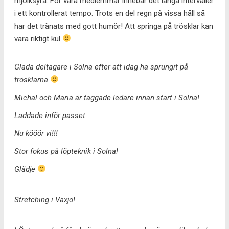
mjölksyra. För våra medlemmar innebär det långa intervaller
i ett kontrollerat tempo. Trots en del regn på vissa håll så
har det tränats med gott humör! Att springa på trösklar kan
vara riktigt kul
Glada deltagare i Solna efter att idag ha sprungit på
trösklarna
Michal och Maria är taggade ledare innan start i Solna!
Laddade inför passet
Nu kööör vi!!!
Stor fokus på löpteknik i Solna!
Glädje
Stretching i Växjö!