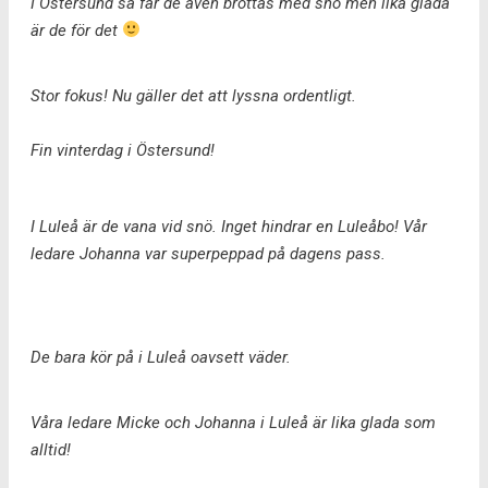
I Östersund så får de även brottas med snö men lika glada
är de för det
Stor fokus! Nu gäller det att lyssna ordentligt.
Fin vinterdag i Östersund!
I Luleå är de vana vid snö. Inget hindrar en Luleåbo! Vår
ledare Johanna var superpeppad på dagens pass.
De bara kör på i Luleå oavsett väder.
Våra ledare Micke och Johanna i Luleå är lika glada som
alltid!