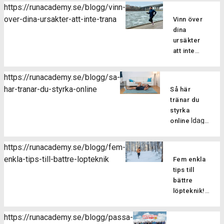
https://runacademy.se/blogg/vinn-
over-dina-ursakter-att-inte-trana
Vinn över
dina
ursäkter
att inte
Vi
träna!
alla kan då
https://runacademy.se/blogg/sa-
och då
har-tranar-du-styrka-online
Så här
känna
tränar du
motstånd
styrka
till att
Idag
online
träna. Har
bjuder vi dig
du
på ett
dessutom
https://runacademy.se/blogg/fem-
styrkepass
inte fått
enkla-tips-till-battre-lopteknik
Fem enkla
för att du
löpträningen
tips till
ska
till en vana
bättre
upptäcka
ligger det
löpteknik!
hur lätt det
nära till
Vill du att
är att få till
hands att
det ska bli
bra
https://runacademy.se/blogg/passa-
hitta olika
lättare och