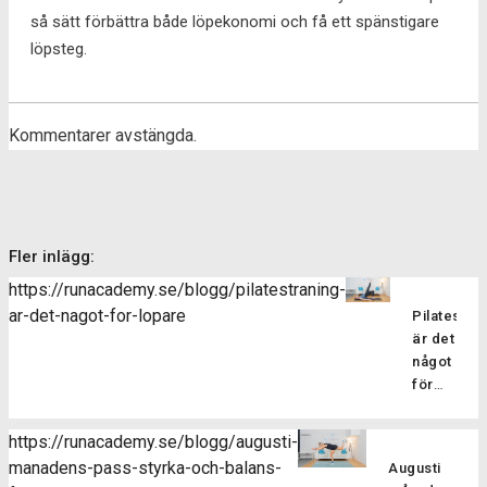
så sätt förbättra både löpekonomi och få ett spänstigare
löpsteg.
Kommentarer avstängda.
Fler inlägg:
https://runacademy.se/blogg/pilatestraning-
ar-det-nagot-for-lopare
Pilatesträ
är det
något
för
löpare?
Pilatesträ
https://runacademy.se/blogg/augusti-
är en
manadens-pass-styrka-och-balans-
Augusti
träningsf