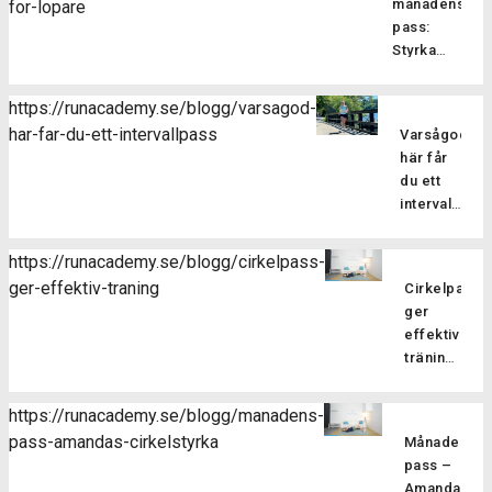
månadens
for-lopare
som
pass:
fokuserar
Styrka
på att
och
stärka
balans
kroppens
https://runacademy.se/blogg/varsagod-
för
core-
har-far-du-ett-intervallpass
Varsågod,
Är
löpare
muskulatur
här får
du redo
förbättra
du ett
att ta din
flexibilitet
intervallpass
styrketräning
balansen
Här
för att
och
bjussar
förbättra
https://runacademy.se/blogg/cirkelpass-
hållningen
vi dig på
din
ger-effektiv-traning
samt
Cirkelpass
lite
löpning till
öka
ger
härlig
nästa
kroppsmed
effektiv
sommarträni
nivå? I
Pilatesträ
träning
där vi
vårt
Därför
har
blandar
augustipass
är
flera
löpning
https://runacademy.se/blogg/manadens-
fokuserar
cirkelstyrka
fördelar
med
pass-amandas-cirkelstyrka
vi på att
Månadens
effektivt
för dig
styrka i
stärka
pass –
sätt att
som
ett
dina
Amandas