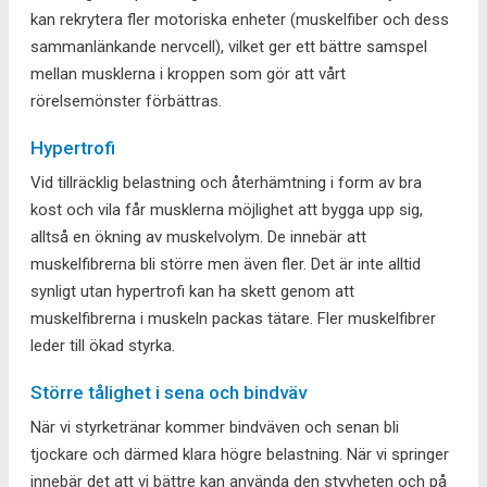
kan rekrytera fler motoriska enheter (muskelfiber och dess
sammanlänkande nervcell), vilket ger ett bättre samspel
mellan musklerna i kroppen som gör att vårt
rörelsemönster förbättras.
Hypertrofi
Vid tillräcklig belastning och återhämtning i form av bra
kost och vila får musklerna möjlighet att bygga upp sig,
alltså en ökning av muskelvolym. De innebär att
muskelfibrerna bli större men även fler. Det är inte alltid
synligt utan hypertrofi kan ha skett genom att
muskelfibrerna i muskeln packas tätare. Fler muskelfibrer
leder till ökad styrka.
Större tålighet i sena och bindväv
När vi styrketränar kommer bindväven och senan bli
tjockare och därmed klara högre belastning. När vi springer
innebär det att vi bättre kan använda den styvheten och på