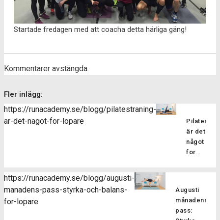
Startade fredagen med att coacha detta härliga gäng!
Kommentarer avstängda.
Fler inlägg:
https://runacademy.se/blogg/pilatestraning-
ar-det-nagot-for-lopare
Pilatesträ
är det
något
för
löpare?
Pilatesträ
https://runacademy.se/blogg/augusti-
är en
manadens-pass-styrka-och-balans-
Augusti
träningsf
månadens
for-lopare
som
pass:
fokuserar