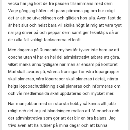
vecka har jag kört de tre passen tillsammans med dem.
Varje gång jag håller i ett pass påminns jag om hur roligt
det är att se utvecklingen och glädjen hos alla. Även fast de
är helt slut och helst bara vill skrika högt åt mig att vara tyst
när jag driver på och peppar dem samt ger tekniktips så är
de i alla fall väldigt tacksamma efteråt.
Men dagarna på Runacademy består tyvärr inte bara av att
coacha utan vi har en hel del administrativt arbete att göra,
vilket märks ännu tydligare när man är ensam på kontoret.
Mail skall svaras på, vårens träningar för våra löpargrupper
skall planeras, våra löparresor skall planeras i detalj, nästa
helgs löpcoachutbildning skall planeras och informeras om
och vår medlemssida skall uppdateras och mycket mer.
När man jobbar med sin största hobby så känns allt jobb
roligt och det är just blandningen mellan att få coacha och
det administrativa som gör att det blir en bra balans. Jag
trivs även att ha rutiner på mina dagar och att kunna