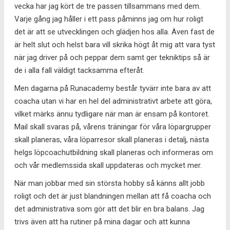
vecka har jag kört de tre passen tillsammans med dem.
Varje gång jag håller i ett pass påminns jag om hur roligt
det är att se utvecklingen och glädjen hos alla. Även fast de
är helt slut och helst bara vill skrika högt åt mig att vara tyst
när jag driver på och peppar dem samt ger tekniktips så är
de i alla fall väldigt tacksamma efteråt.
Men dagarna på Runacademy består tyvärr inte bara av att
coacha utan vi har en hel del administrativt arbete att göra,
vilket märks ännu tydligare när man är ensam på kontoret.
Mail skall svaras på, vårens träningar för våra löpargrupper
skall planeras, våra löparresor skall planeras i detalj, nästa
helgs löpcoachutbildning skall planeras och informeras om
och vår medlemssida skall uppdateras och mycket mer.
När man jobbar med sin största hobby så känns allt jobb
roligt och det är just blandningen mellan att få coacha och
det administrativa som gör att det blir en bra balans. Jag
trivs även att ha rutiner på mina dagar och att kunna