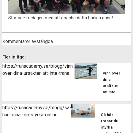
Startade fredagen med att coacha detta härliga gäng!
Kommentarer avstängda.
Fler inlägg:
https://runacademy.se/blogg/vinn-
over-dina-ursakter-att-inte-trana
Vinn över
dina
ursäkter
att inte
Vi
träna!
alla kan då
https://runacademy.se/blogg/sa-
och då
har-tranar-du-styrka-online
Så här
känna
tränar du
motstånd
styrka
till att