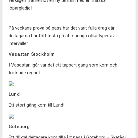
verkligen framemot en ny termin med en massa
löparglädje!
På veckans prova på pass har det varit fulla drag där
deltagarna har fått testa på att springa olika typer av
intervaller.
Vasastan Stockholm
I Vasastan igår var det ett tappert gäng som kom och
trotsade regnet.
Lund
Ett stort gäng kom till Lund!
Göteborg
Ett 40-tal deltagare kom till vårt pass i Göteborg – Skatås!