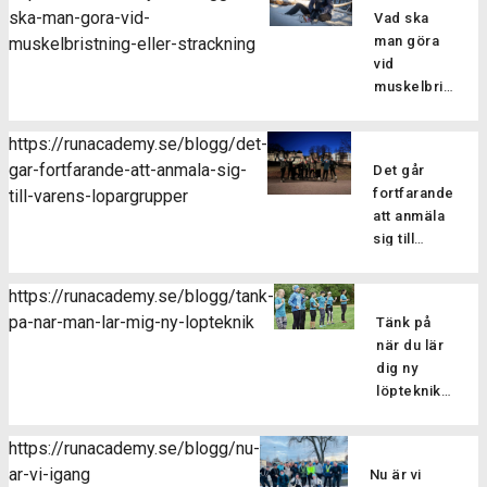
ska-man-gora-vid-
Vad ska
man göra
muskelbristning-eller-strackning
vid
muskelbristning
eller
sträckning?
https://runacademy.se/blogg/det-
Att drabbas
gar-fortfarande-att-anmala-sig-
Det går
av en skada
fortfarande
till-varens-lopargrupper
kan man
att anmäla
tyvärr aldrig
sig till
vara helt
vårens
vara säker
löpargrupper
på att
https://runacademy.se/blogg/tank-
Har du
slippa sig fri
pa-nar-man-lar-mig-ny-lopteknik
Tänk på
missat
från. En
när du lär
terminens
relativt
dig ny
första pass
vanlig
löpteknik
men vill
skada när
Den här
ändå hänga
man
veckan har
med i
https://runacademy.se/blogg/nu-
springer är
vi kört
vårens
ar-vi-igang
att drabbas
Nu är vi
igång