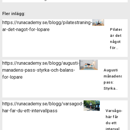
Fler inlägg:
https://runacademy.se/blogg/pilatestraning-
ar-det-nagot-for-lopare
Pilatesträ
är det
något
för
löpare?
Pilatesträ
https://runacademy.se/blogg/augusti-
är en
manadens-pass-styrka-och-balans-
Augusti
träningsf
månadens
for-lopare
som
pass:
fokuserar
Styrka
på att
och
stärka
balans
kroppens
https://runacademy.se/blogg/varsagod-
för
core-
har-far-du-ett-intervallpass
Varsågod,
Är
löpare
muskulatur
här får
du redo
förbättra
du ett
att ta din
flexibilitet
intervallpass