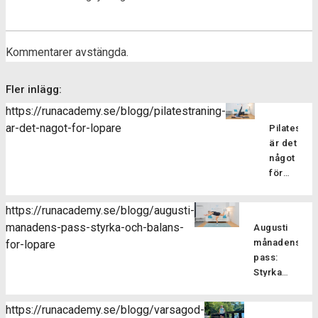
Kommentarer avstängda.
Fler inlägg:
https://runacademy.se/blogg/pilatestraning-
ar-det-nagot-for-lopare
Pilatesträ
är det
något
för
löpare?
Pilatesträ
https://runacademy.se/blogg/augusti-
är en
manadens-pass-styrka-och-balans-
Augusti
träningsf
månadens
for-lopare
som
pass:
fokuserar
Styrka
på att
och
stärka
balans
kroppens
https://runacademy.se/blogg/varsagod-
för