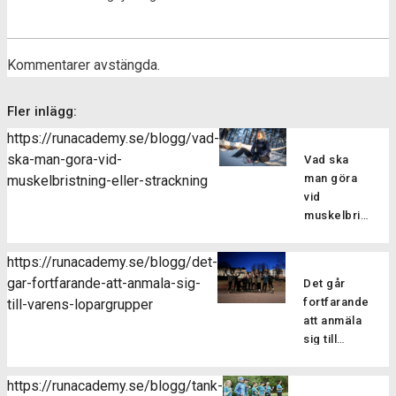
Kommentarer avstängda.
Fler inlägg:
https://runacademy.se/blogg/vad-
ska-man-gora-vid-
Vad ska
man göra
muskelbristning-eller-strackning
vid
muskelbristning
eller
sträckning?
https://runacademy.se/blogg/det-
Att drabbas
gar-fortfarande-att-anmala-sig-
Det går
av en skada
fortfarande
till-varens-lopargrupper
kan man
att anmäla
tyvärr aldrig
sig till
vara helt
vårens
vara säker
löpargrupper
på att
https://runacademy.se/blogg/tank-
Har du