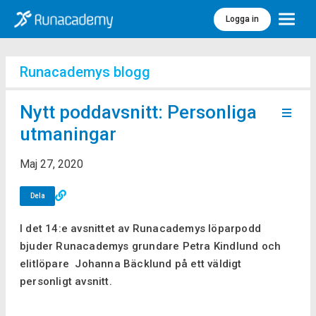
Logga in
Meny
Runacademys blogg
Nytt poddavsnitt: Personliga
utmaningar
Maj 27, 2020
Dela
I det 14:e avsnittet av Runacademys löparpodd
bjuder Runacademys grundare Petra Kindlund och
elitlöpare Johanna Bäcklund på ett väldigt
personligt avsnitt.