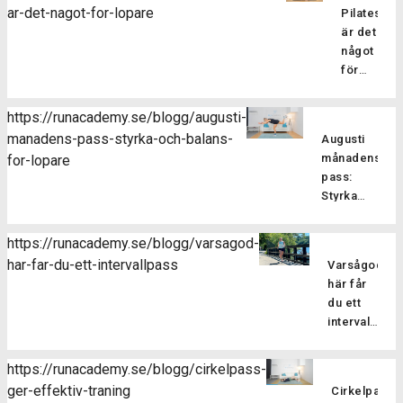
ar-det-nagot-for-lopare
Pilatesträ
är det
något
för
löpare?
Pilatesträ
https://runacademy.se/blogg/augusti-
är en
manadens-pass-styrka-och-balans-
Augusti
träningsf
månadens
for-lopare
som
pass:
fokuserar
Styrka
på att
och
stärka
balans
kroppens
https://runacademy.se/blogg/varsagod-
för
core-
har-far-du-ett-intervallpass
Varsågod,
Är
löpare
muskulatur
här får
du redo
förbättra
du ett
att ta din
flexibilitet
intervallpass
styrketräning
balansen
Här
för att
och
bjussar
förbättra
https://runacademy.se/blogg/cirkelpass-
hållningen
vi dig på
din
ger-effektiv-traning
samt
Cirkelpass
lite
löpning till