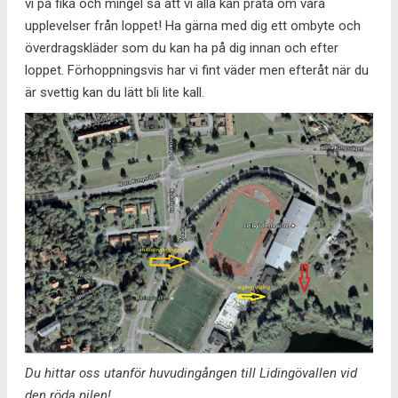
vi på fika och mingel så att vi alla kan prata om våra
upplevelser från loppet! Ha gärna med dig ett ombyte och
överdragskläder som du kan ha på dig innan och efter
loppet. Förhoppningsvis har vi fint väder men efteråt när du
är svettig kan du lätt bli lite kall.
Du hittar oss utanför huvudingången till Lidingövallen vid
den röda pilen!