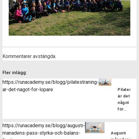
Kommentarer avstängda.
Fler inlägg:
https://runacademy.se/blogg/pilatestraning-
ar-det-nagot-for-lopare
Pilatesträ
är det
något
för
löpare?
Pilatesträ
https://runacademy.se/blogg/augusti-
är en
manadens-pass-styrka-och-balans-
Augusti
träningsf