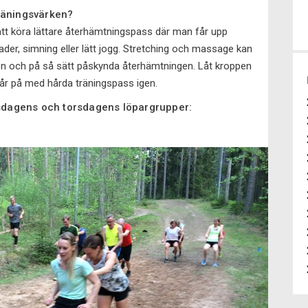
räningsvärken?
att köra lättare återhämtningspass där man får upp
der, simning eller lätt jogg. Stretching och massage kan
onen och på så sätt påskynda återhämtningen. Låt kroppen
går på med hårda träningspass igen.
onsdagens och torsdagens löpargrupper: