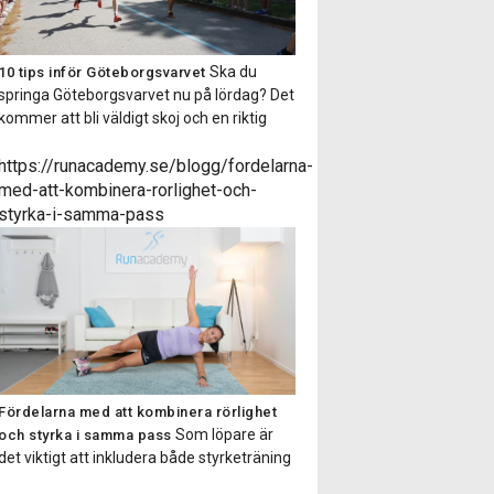
Ska du
10 tips inför Göteborgsvarvet
springa Göteborgsvarvet nu på lördag? Det
kommer att bli väldigt skoj och en riktig
folkfest. Här kommer 10 bra tips att tänka
på inför och under loppet! 1) Tanka
https://runacademy.se/blogg/fordelarna-
kroppen med energi! Ett halvmaraton är
med-att-kombinera-rorlighet-och-
bra mycket längre än milen och kräver
styrka-i-samma-pass
därför oxå mer energi. Se till […]
Fördelarna med att kombinera rörlighet
Som löpare är
och styrka i samma pass
det viktigt att inkludera både styrketräning
och rörlighetsträning. Styrketräningen är