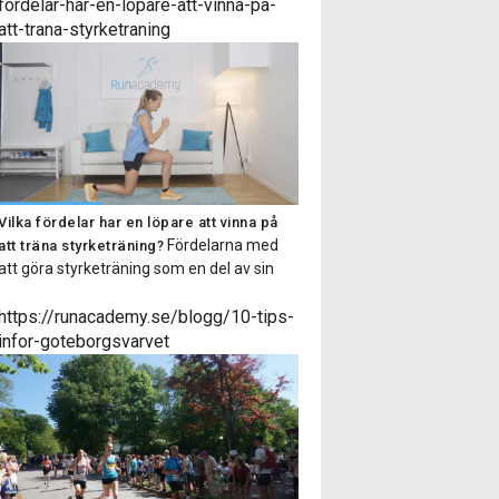
dig som både är van vid styrketräning och
fordelar-har-en-lopare-att-vinna-pa-
även för dig som inte tränar styrka särskilt
att-trana-styrketraning
regelbundet. Passet består av 6-9 […]
Vilka fördelar har en löpare att vinna på
Fördelarna med
att träna styrketräning?
att göra styrketräning som en del av sin
träningsrutin är många, i denna artikel
listar vi på Runacademy några av
https://runacademy.se/blogg/10-tips-
anledningarna till att du som löpare ska
infor-goteborgsvarvet
styrketräna! Minskar risken för
överbelastningsskador Med hjälp av
styrketräning stärker vi upp muskler och
senor så att de får en ökad […]