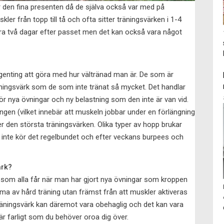
er den fina presenten då de själva också var med på
er från topp till tå och ofta sitter träningsvärken i 1-4
ara två dagar efter passet men det kan också vara något
ngenting att göra med hur vältränad man är. De som är
äningsvärk som de som inte tränat så mycket. Det handlar
r nya övningar och ny belastning som den inte är van vid.
ingen (vilket innebär att muskeln jobbar under en förlängning
 den största träningsvärken. Olika typer av hopp brukar
inte kör det regelbundet och efter veckans burpees och
ärk?
ot som alla får när man har gjort nya övningar som kroppen
mma av hård träning utan främst från att muskler aktiveras
l träningsvärk kan däremot vara obehaglig och det kan vara
är farligt som du behöver oroa dig över.