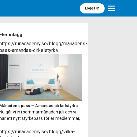
Logga in
Meny
Fler inlägg:
https://runacademy.se/blogg/manadens-
pass-amandas-cirkelstyrka
Månadens pass – Amandas cirkelstyrka
Nu går vi in i sommarmånaden juli och vi
har ett nytt styrkepass för er medlemmar,
Amandas cirkelstyrka. Kort om passet
Passet finns på två olika nivåer så passar
https://runacademy.se/blogg/vilka-