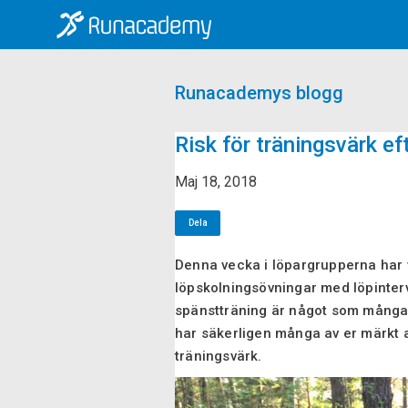
Runacademys blogg
Risk för träningsvärk e
Maj 18, 2018
Dela
Denna vecka i löpargrupperna har v
löpskolningsövningar med löpinterv
spänstträning är något som många 
har säkerligen många av er märkt att
träningsvärk.