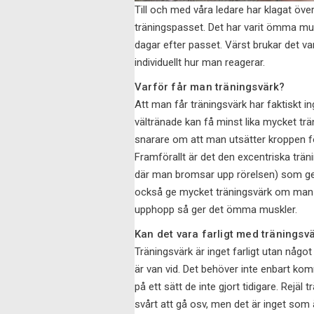
Till och med våra ledare har klagat öv
träningspasset. Det har varit ömma muskl
dagar efter passet. Värst brukar det v
individuellt hur man reagerar.
Varför får man träningsvärk?
Att man får träningsvärk har faktiskt i
vältränade kan få minst lika mycket tr
snarare om att man utsätter kroppen fö
Framförallt är det den excentriska trän
där man bromsar upp rörelsen) som ger
också ge mycket träningsvärk om man 
upphopp så ger det ömma muskler.
Kan det vara farligt med träningsv
Träningsvärk är inget farligt utan någ
är van vid. Det behöver inte enbart ko
på ett sätt de inte gjort tidigare. Rejä
svårt att gå osv, men det är inget som 