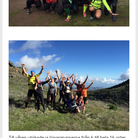
Till våren utökade vi löpargrupperna från 6 till hela 16 orter.