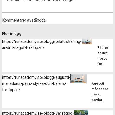
Kommentarer avstängda.
Fler inlägg:
https://runacademy.se/blogg/pilatestraning-
ar-det-nagot-for-lopare
Pilatesträ
är det
något
för
löpare?
Pilatesträ
https://runacademy.se/blogg/augusti-
är en
manadens-pass-styrka-och-balans-
Augusti
träningsf
månadens
for-lopare
som
pass:
fokuserar
Styrka
på att
och
stärka
balans
kroppens
https://runacademy.se/blogg/varsagod-