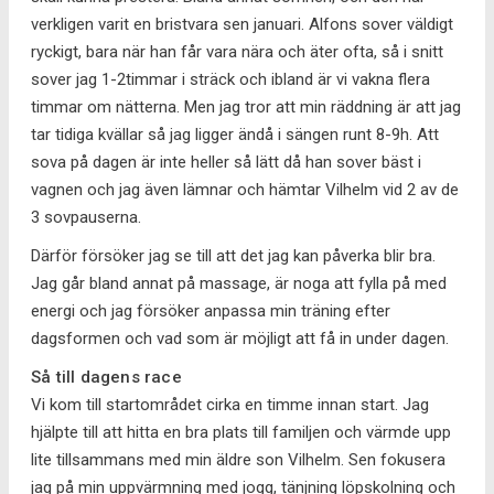
verkligen varit en bristvara sen januari. Alfons sover väldigt
ryckigt, bara när han får vara nära och äter ofta, så i snitt
sover jag 1-2timmar i sträck och ibland är vi vakna flera
timmar om nätterna. Men jag tror att min räddning är att jag
tar tidiga kvällar så jag ligger ändå i sängen runt 8-9h. Att
sova på dagen är inte heller så lätt då han sover bäst i
vagnen och jag även lämnar och hämtar Vilhelm vid 2 av de
3 sovpauserna.
Därför försöker jag se till att det jag kan påverka blir bra.
Jag går bland annat på massage, är noga att fylla på med
energi och jag försöker anpassa min träning efter
dagsformen och vad som är möjligt att få in under dagen.
Så till dagens race
Vi kom till startområdet cirka en timme innan start. Jag
hjälpte till att hitta en bra plats till familjen och värmde upp
lite tillsammans med min äldre son Vilhelm. Sen fokusera
jag på min uppvärmning med jogg, tänjning löpskolning och