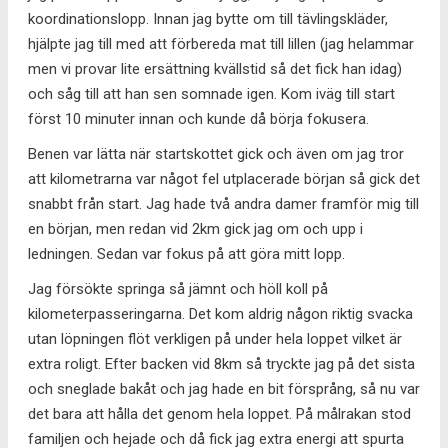
koordinationslopp. Innan jag bytte om till tävlingskläder,
hjälpte jag till med att förbereda mat till lillen (jag helammar
men vi provar lite ersättning kvällstid så det fick han idag)
och såg till att han sen somnade igen. Kom iväg till start
först 10 minuter innan och kunde då börja fokusera.
Benen var lätta när startskottet gick och även om jag tror
att kilometrarna var något fel utplacerade början så gick det
snabbt från start. Jag hade två andra damer framför mig till
en början, men redan vid 2km gick jag om och upp i
ledningen. Sedan var fokus på att göra mitt lopp.
Jag försökte springa så jämnt och höll koll på
kilometerpasseringarna. Det kom aldrig någon riktig svacka
utan löpningen flöt verkligen på under hela loppet vilket är
extra roligt. Efter backen vid 8km så tryckte jag på det sista
och sneglade bakåt och jag hade en bit försprång, så nu var
det bara att hålla det genom hela loppet. På målrakan stod
familjen och hejade och då fick jag extra energi att spurta