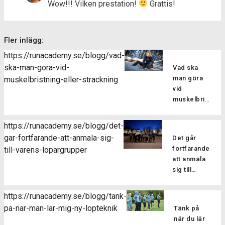
Wow!!! Vilken prestation!
Grattis!
Fler inlägg:
https://runacademy.se/blogg/vad-
ska-man-gora-vid-
Vad ska
man göra
muskelbristning-eller-strackning
vid
muskelbristning
eller
sträckning?
https://runacademy.se/blogg/det-
Att drabbas
gar-fortfarande-att-anmala-sig-
Det går
av en skada
fortfarande
till-varens-lopargrupper
kan man
att anmäla
tyvärr aldrig
sig till
vara helt
vårens
vara säker
löpargrupper
på att
https://runacademy.se/blogg/tank-
Har du
slippa sig fri
pa-nar-man-lar-mig-ny-lopteknik
Tänk på
missat
från. En
när du lär
terminens