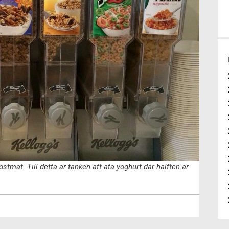
stmat. Till detta är tanken att äta yoghurt där hälften är