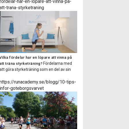
dig som både är van vid styrketräning och
fordelar-har-en-lopare-att-vinna-pa-
även för dig som inte tränar styrka särskilt
att-trana-styrketraning
regelbundet. Passet består av 6-9 […]
Vilka fördelar har en löpare att vinna på
Fördelarna med
att träna styrketräning?
att göra styrketräning som en del av sin
träningsrutin är många, i denna artikel
listar vi på Runacademy några av
https://runacademy.se/blogg/10-tips-
anledningarna till att du som löpare ska
infor-goteborgsvarvet
styrketräna! Minskar risken för
överbelastningsskador Med hjälp av
styrketräning stärker vi upp muskler och
senor så att de får en ökad […]