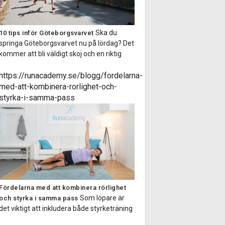
Ska du
10 tips inför Göteborgsvarvet
springa Göteborgsvarvet nu på lördag? Det
kommer att bli väldigt skoj och en riktig
folkfest. Här kommer 10 bra tips att tänka
på inför och under loppet! 1) Tanka
https://runacademy.se/blogg/fordelarna-
kroppen med energi! Ett halvmaraton är
med-att-kombinera-rorlighet-och-
bra mycket längre än milen och kräver
styrka-i-samma-pass
därför oxå mer energi. Se till […]
Fördelarna med att kombinera rörlighet
Som löpare är
och styrka i samma pass
det viktigt att inkludera både styrketräning
och rörlighetsträning. Styrketräningen är