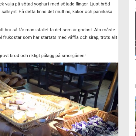
ick välja på sötad yoghurt med sötade flingor. Ljust bröd
 sällsynt. På detta finns det muffins, kakor och pannkaka
ilt bra så får man istället ta det som är godast. Äta måste
el frukostar som har startats med våffla och sirap, trots allt
 grovt bröd och riktigt pålägg på smörgåsen!